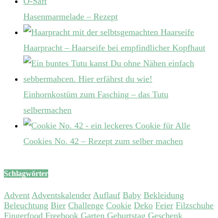
Hasenmarmelade – Rezept
Haarpracht – Haarseife bei empfindlicher Kopfhaut
Einhornkostüm zum Fasching – das Tutu
selbermachen
Cookies No. 42 – Rezept zum selber machen
Schlagwörter
Advent
Adventskalender
Auflauf
Baby
Bekleidung
Beleuchtung
Bier
Challenge
Cookie
Deko
Feier
Filzschuhe
Fingerfood
Freebook
Garten
Geburtstag
Geschenk