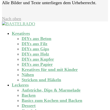
Alle Bilder und Texte unterliegen dem Urheberrecht.
Nach oben
Kreatives
DIYs aus Beton
DIYs aus Filz
DIYs aus Gips
DIYs aus Holz
DIYs aus Kupfer
DIYs aus Papier
Kreatives für und mit Kinder
Nähen
Stricken und Häkeln
Leckeres
Aufstriche, Dips & Marmelade
Backen
Basics zum Kochen und Backen
Dessert