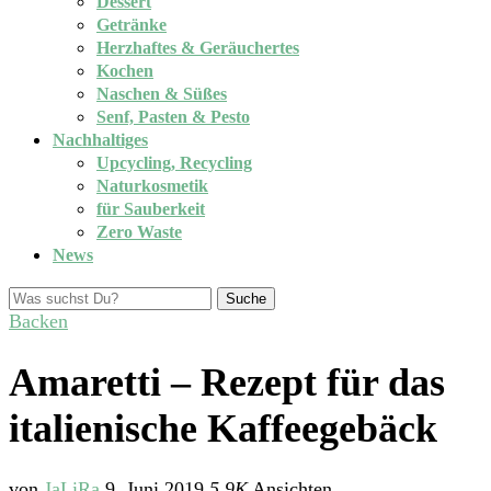
Dessert
Getränke
Herzhaftes & Geräuchertes
Kochen
Naschen & Süßes
Senf, Pasten & Pesto
Nachhaltiges
Upcycling, Recycling
Naturkosmetik
für Sauberkeit
Zero Waste
News
Suche
Backen
Amaretti – Rezept für das
italienische Kaffeegebäck
von
JaLiRa
9. Juni 2019
5,9K
Ansichten