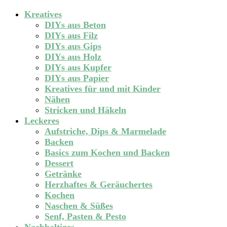
Kreatives
DIYs aus Beton
DIYs aus Filz
DIYs aus Gips
DIYs aus Holz
DIYs aus Kupfer
DIYs aus Papier
Kreatives für und mit Kinder
Nähen
Stricken und Häkeln
Leckeres
Aufstriche, Dips & Marmelade
Backen
Basics zum Kochen und Backen
Dessert
Getränke
Herzhaftes & Geräuchertes
Kochen
Naschen & Süßes
Senf, Pasten & Pesto
Nachhaltiges