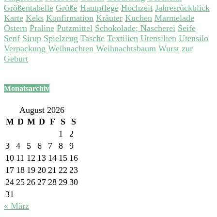
Größentabelle
Grüße
Hautpflege
Hochzeit
Jahresrückblick
Karte
Keks
Konfirmation
Kräuter
Kuchen
Marmelade
Ostern
Praline
Putzmittel
Schokolade; Nascherei
Seife
Senf
Sirup
Spielzeug
Tasche
Textilien
Utensilien
Utensilo
Verpackung
Weihnachten
Weihnachtsbaum
Wurst
zur
Geburt
Monatsarchiv
August 2026
M
D
M
D
F
S
S
1
2
3
4
5
6
7
8
9
10
11
12
13
14
15
16
17
18
19
20
21
22
23
24
25
26
27
28
29
30
31
« März