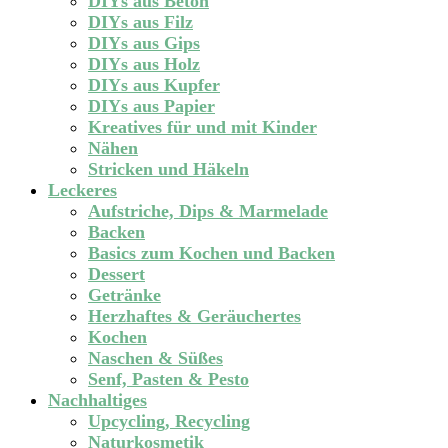
DIYs aus Beton
DIYs aus Filz
DIYs aus Gips
DIYs aus Holz
DIYs aus Kupfer
DIYs aus Papier
Kreatives für und mit Kinder
Nähen
Stricken und Häkeln
Leckeres
Aufstriche, Dips & Marmelade
Backen
Basics zum Kochen und Backen
Dessert
Getränke
Herzhaftes & Geräuchertes
Kochen
Naschen & Süßes
Senf, Pasten & Pesto
Nachhaltiges
Upcycling, Recycling
Naturkosmetik