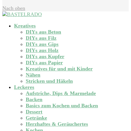
Nach oben
Kreatives
DIYs aus Beton
DIYs aus Filz
DIYs aus Gips
DIYs aus Holz
DIYs aus Kupfer
DIYs aus Papier
Kreatives für und mit Kinder
Nähen
Stricken und Häkeln
Leckeres
Aufstriche, Dips & Marmelade
Backen
Basics zum Kochen und Backen
Dessert
Getränke
Herzhaftes & Geräuchertes
Kochen