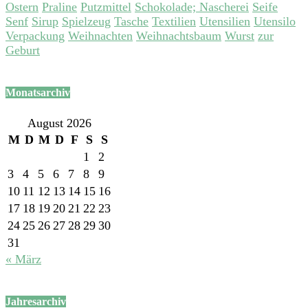
Ostern
Praline
Putzmittel
Schokolade; Nascherei
Seife
Senf
Sirup
Spielzeug
Tasche
Textilien
Utensilien
Utensilo
Verpackung
Weihnachten
Weihnachtsbaum
Wurst
zur
Geburt
Monatsarchiv
August 2026
M
D
M
D
F
S
S
1
2
3
4
5
6
7
8
9
10
11
12
13
14
15
16
17
18
19
20
21
22
23
24
25
26
27
28
29
30
31
« März
Jahresarchiv