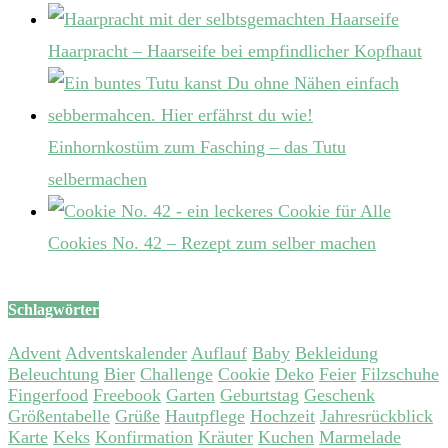
Haarpracht – Haarseife bei empfindlicher Kopfhaut
Einhornkostüm zum Fasching – das Tutu
selbermachen
Cookies No. 42 – Rezept zum selber machen
Schlagwörter
Advent
Adventskalender
Auflauf
Baby
Bekleidung
Beleuchtung
Bier
Challenge
Cookie
Deko
Feier
Filzschuhe
Fingerfood
Freebook
Garten
Geburtstag
Geschenk
Größentabelle
Grüße
Hautpflege
Hochzeit
Jahresrückblick
Karte
Keks
Konfirmation
Kräuter
Kuchen
Marmelade