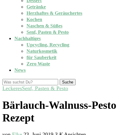
Dessert
Getränke
Herzhaftes & Geräuchertes
Kochen
Naschen & Süßes
Senf, Pasten & Pesto
Nachhaltiges
Upcycling, Recycling
Naturkosmetik
für Sauberkeit
Zero Waste
News
Suche
Leckeres
Senf, Pasten & Pesto
Bärlauch-Walnuss-Pesto
Rezept
von
Elke
23. Juni 2019
3,K
Ansichten