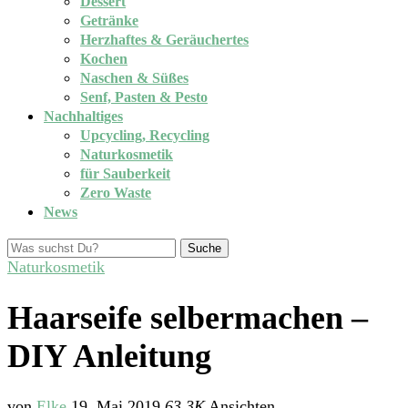
Dessert
Getränke
Herzhaftes & Geräuchertes
Kochen
Naschen & Süßes
Senf, Pasten & Pesto
Nachhaltiges
Upcycling, Recycling
Naturkosmetik
für Sauberkeit
Zero Waste
News
Suche
Naturkosmetik
Haarseife selbermachen –
DIY Anleitung
von
Elke
19. Mai 2019
63,3K
Ansichten