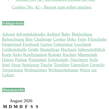
Cookies No. 42 – Rezept zum selber machen
Schlagwörter
Advent
Adventskalender
Auflauf
Baby
Bekleidung
Beleuchtung
Bier
Challenge
Cookie
Deko
Feier
Filzschuhe
Fingerfood
Freebook
Garten
Geburtstag
Geschenk
Größentabelle
Grüße
Hautpflege
Hochzeit
Jahresrückblick
Karte
Keks
Konfirmation
Kräuter
Kuchen
Marmelade
Ostern
Praline
Putzmittel
Schokolade; Nascherei
Seife
Senf
Sirup
Spielzeug
Tasche
Textilien
Utensilien
Utensilo
Verpackung
Weihnachten
Weihnachtsbaum
Wurst
zur
Geburt
Monatsarchiv
August 2026
M
D
M
D
F
S
S