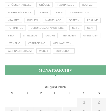
GRÖSSENTABELLE
GRÜSSE
HAUTPFLEGE
HOCHZEIT
JAHRESRÜCKBLICK
KARTE
KEKS
KONFIRMATION
KRÄUTER
KUCHEN
MARMELADE
OSTERN
PRALINE
PUTZMITTEL
SCHOKOLADE; NASCHEREI
SEIFE
SENF
SIRUP
SPIELZEUG
TASCHE
TEXTILIEN
UTENSILIEN
UTENSILO
VERPACKUNG
WEIHNACHTEN
WEIHNACHTSBAUM
WURST
ZUR GEBURT
MONATSARCHIV
August 2026
M
D
M
D
F
S
S
1
2