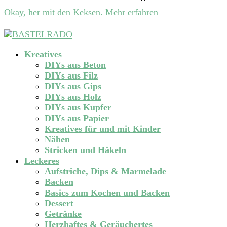
Okay, her mit den Keksen.
Mehr erfahren
Kreatives
DIYs aus Beton
DIYs aus Filz
DIYs aus Gips
DIYs aus Holz
DIYs aus Kupfer
DIYs aus Papier
Kreatives für und mit Kinder
Nähen
Stricken und Häkeln
Leckeres
Aufstriche, Dips & Marmelade
Backen
Basics zum Kochen und Backen
Dessert
Getränke
Herzhaftes & Geräuchertes