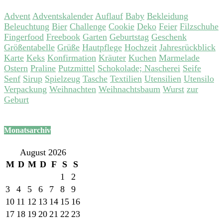
Advent
Adventskalender
Auflauf
Baby
Bekleidung
Beleuchtung
Bier
Challenge
Cookie
Deko
Feier
Filzschuhe
Fingerfood
Freebook
Garten
Geburtstag
Geschenk
Größentabelle
Grüße
Hautpflege
Hochzeit
Jahresrückblick
Karte
Keks
Konfirmation
Kräuter
Kuchen
Marmelade
Ostern
Praline
Putzmittel
Schokolade; Nascherei
Seife
Senf
Sirup
Spielzeug
Tasche
Textilien
Utensilien
Utensilo
Verpackung
Weihnachten
Weihnachtsbaum
Wurst
zur
Geburt
Monatsarchiv
August 2026
M
D
M
D
F
S
S
1
2
3
4
5
6
7
8
9
10
11
12
13
14
15
16
17
18
19
20
21
22
23