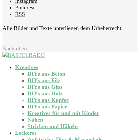
Instagram
Pinterest
RSS
Alle Bilder und Texte unterliegen dem Urheberrecht.
Nach oben
Kreatives
DIYs aus Beton
DIYs aus Filz
DIYs aus Gips
DIYs aus Holz
DIYs aus Kupfer
DIYs aus Papier
Kreatives für und mit Kinder
Nähen
Stricken und Häkeln
Leckeres
Aufstriche, Dips & Marmelade