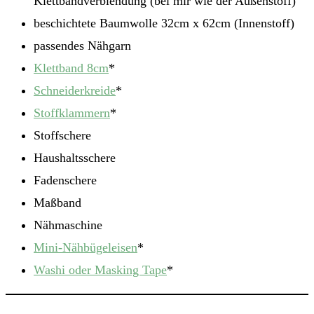
Klettbandverblendung (bei mir wie der Außenstoff)
beschichtete Baumwolle 32cm x 62cm (Innenstoff)
passendes Nähgarn
Klettband 8cm
*
Schneiderkreide
*
Stoffklammern
*
Stoffschere
Haushaltsschere
Fadenschere
Maßband
Nähmaschine
Mini-Nähbügeleisen
*
Washi oder Masking Tape
*