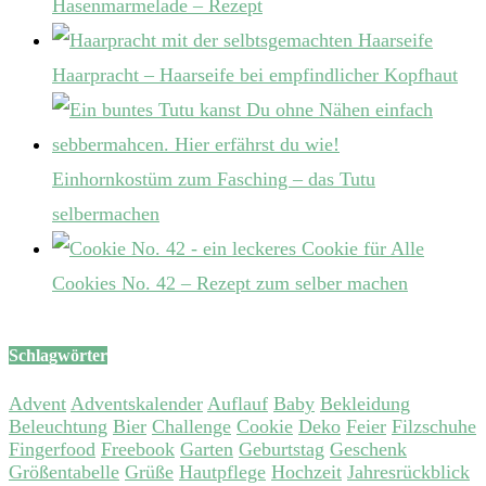
Hasenmarmelade – Rezept
Haarpracht – Haarseife bei empfindlicher Kopfhaut
Einhornkostüm zum Fasching – das Tutu
selbermachen
Cookies No. 42 – Rezept zum selber machen
Schlagwörter
Advent
Adventskalender
Auflauf
Baby
Bekleidung
Beleuchtung
Bier
Challenge
Cookie
Deko
Feier
Filzschuhe
Fingerfood
Freebook
Garten
Geburtstag
Geschenk
Größentabelle
Grüße
Hautpflege
Hochzeit
Jahresrückblick