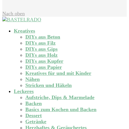
Nach oben
Kreatives
DIYs aus Beton
DIYs aus Filz
DIYs aus Gips
DIYs aus Holz
DIYs aus Kupfer
DIYs aus Papier
Kreatives für und mit Kinder
Nähen
Stricken und Häkeln
Leckeres
Aufstriche, Dips & Marmelade
Backen
Basics zum Kochen und Backen
Dessert
Getränke
Herzhaftes & Geräuchertes