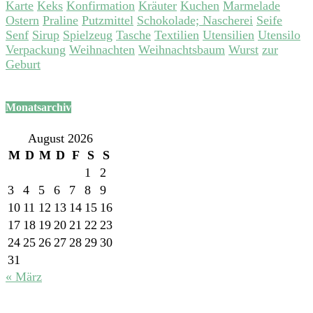
Karte
Keks
Konfirmation
Kräuter
Kuchen
Marmelade
Ostern
Praline
Putzmittel
Schokolade; Nascherei
Seife
Senf
Sirup
Spielzeug
Tasche
Textilien
Utensilien
Utensilo
Verpackung
Weihnachten
Weihnachtsbaum
Wurst
zur
Geburt
Monatsarchiv
August 2026
M
D
M
D
F
S
S
1
2
3
4
5
6
7
8
9
10
11
12
13
14
15
16
17
18
19
20
21
22
23
24
25
26
27
28
29
30
31
« März