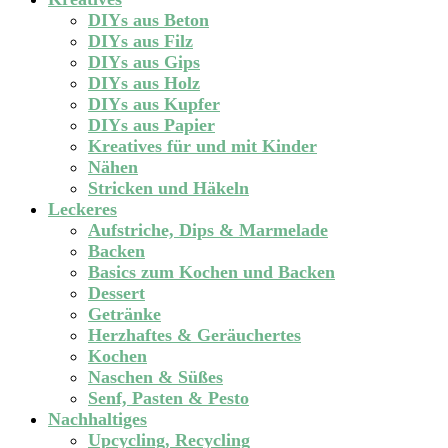
DIYs aus Beton
DIYs aus Filz
DIYs aus Gips
DIYs aus Holz
DIYs aus Kupfer
DIYs aus Papier
Kreatives für und mit Kinder
Nähen
Stricken und Häkeln
Leckeres
Aufstriche, Dips & Marmelade
Backen
Basics zum Kochen und Backen
Dessert
Getränke
Herzhaftes & Geräuchertes
Kochen
Naschen & Süßes
Senf, Pasten & Pesto
Nachhaltiges
Upcycling, Recycling