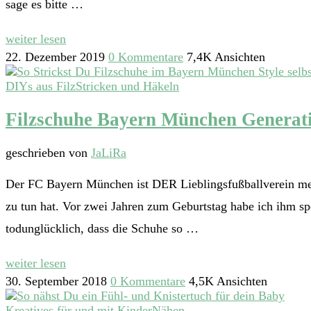
sage es bitte …
weiter lesen
22. Dezember 2019
0 Kommentare
7,4K Ansichten
DIYs aus Filz
Stricken und Häkeln
Filzschuhe Bayern München Generatio
geschrieben von
JaLiRa
Der FC Bayern München ist DER Lieblingsfußballverein me
zu tun hat. Vor zwei Jahren zum Geburtstag habe ich ihm spe
todunglücklich, dass die Schuhe so …
weiter lesen
30. September 2018
0 Kommentare
4,5K Ansichten
Kreatives für und mit Kinder
Nähen