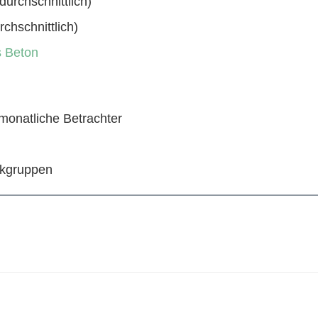
urchschnittlich)
chschnittlich)
s Beton
 monatliche Betrachter
okgruppen