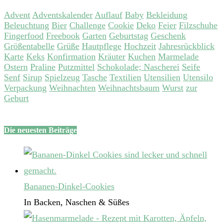
Advent
Adventskalender
Auflauf
Baby
Bekleidung
Beleuchtung
Bier
Challenge
Cookie
Deko
Feier
Filzschuhe
Fingerfood
Freebook
Garten
Geburtstag
Geschenk
Größentabelle
Grüße
Hautpflege
Hochzeit
Jahresrückblick
Karte
Keks
Konfirmation
Kräuter
Kuchen
Marmelade
Ostern
Praline
Putzmittel
Schokolade; Nascherei
Seife
Senf
Sirup
Spielzeug
Tasche
Textilien
Utensilien
Utensilo
Verpackung
Weihnachten
Weihnachtsbaum
Wurst
zur
Geburt
Die neuesten Beiträge
Bananen-Dinkel-Cookies
In Backen, Naschen & Süßes