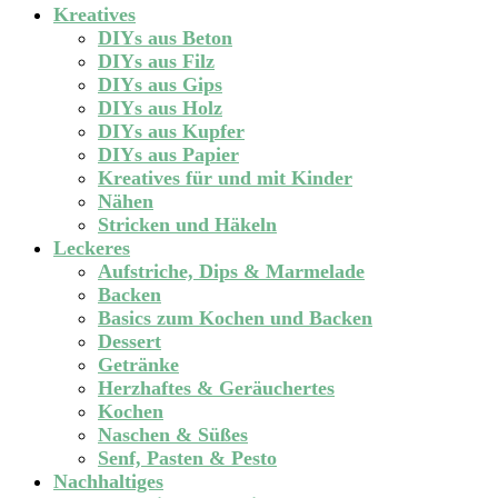
Kreatives
DIYs aus Beton
DIYs aus Filz
DIYs aus Gips
DIYs aus Holz
DIYs aus Kupfer
DIYs aus Papier
Kreatives für und mit Kinder
Nähen
Stricken und Häkeln
Leckeres
Aufstriche, Dips & Marmelade
Backen
Basics zum Kochen und Backen
Dessert
Getränke
Herzhaftes & Geräuchertes
Kochen
Naschen & Süßes
Senf, Pasten & Pesto
Nachhaltiges