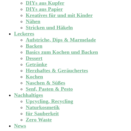
DIYs aus Kupfer
DIYs aus Papier
Kreatives für und mit Kinder
Nähen
Stricken und Häkeln
Leckeres
Aufstriche, Dips & Marmelade
Backen
Basics zum Kochen und Backen
Dessert
Getränke
Herzhaftes & Geräuchertes
Kochen
Naschen & Süßes
Senf, Pasten & Pesto
Nachhaltiges
Upcycling, Recycling
Naturkosmetik
für Sauberkeit
Zero Waste
News