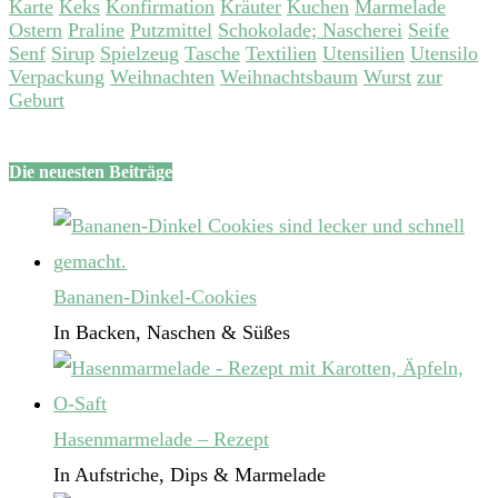
Karte
Keks
Konfirmation
Kräuter
Kuchen
Marmelade
Ostern
Praline
Putzmittel
Schokolade; Nascherei
Seife
Senf
Sirup
Spielzeug
Tasche
Textilien
Utensilien
Utensilo
Verpackung
Weihnachten
Weihnachtsbaum
Wurst
zur
Geburt
Die neuesten Beiträge
Bananen-Dinkel-Cookies
In Backen, Naschen & Süßes
Hasenmarmelade – Rezept
In Aufstriche, Dips & Marmelade