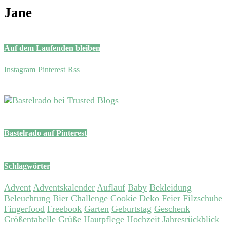
Jane
Auf dem Laufenden bleiben
Instagram
Pinterest
Rss
Bastelrado auf Pinterest
Schlagwörter
Advent
Adventskalender
Auflauf
Baby
Bekleidung
Beleuchtung
Bier
Challenge
Cookie
Deko
Feier
Filzschuhe
Fingerfood
Freebook
Garten
Geburtstag
Geschenk
Größentabelle
Grüße
Hautpflege
Hochzeit
Jahresrückblick