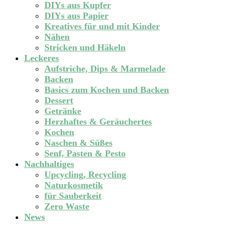
DIYs aus Kupfer
DIYs aus Papier
Kreatives für und mit Kinder
Nähen
Stricken und Häkeln
Leckeres
Aufstriche, Dips & Marmelade
Backen
Basics zum Kochen und Backen
Dessert
Getränke
Herzhaftes & Geräuchertes
Kochen
Naschen & Süßes
Senf, Pasten & Pesto
Nachhaltiges
Upcycling, Recycling
Naturkosmetik
für Sauberkeit
Zero Waste
News