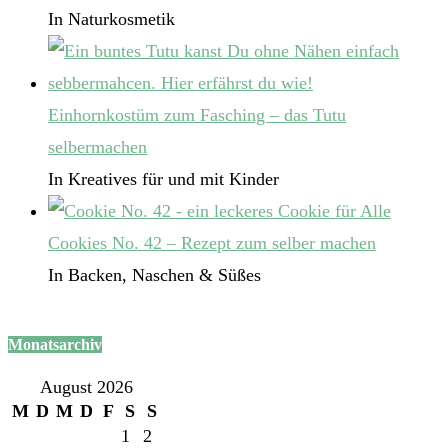
In Naturkosmetik
Einhornkostüm zum Fasching – das Tutu
selbermachen
In Kreatives für und mit Kinder
Cookies No. 42 – Rezept zum selber machen
In Backen, Naschen & Süßes
Monatsarchiv
August 2026
M
D
M
D
F
S
S
1
2