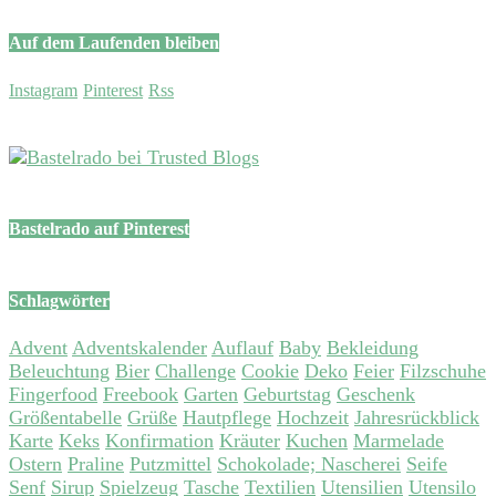
Auf dem Laufenden bleiben
Instagram
Pinterest
Rss
Bastelrado auf Pinterest
Schlagwörter
Advent
Adventskalender
Auflauf
Baby
Bekleidung
Beleuchtung
Bier
Challenge
Cookie
Deko
Feier
Filzschuhe
Fingerfood
Freebook
Garten
Geburtstag
Geschenk
Größentabelle
Grüße
Hautpflege
Hochzeit
Jahresrückblick
Karte
Keks
Konfirmation
Kräuter
Kuchen
Marmelade
Ostern
Praline
Putzmittel
Schokolade; Nascherei
Seife
Senf
Sirup
Spielzeug
Tasche
Textilien
Utensilien
Utensilo