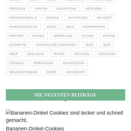
FREEBOOK
GARTEN
GEBURTSTAG
GESCHENK
GRÖSSENTABELLE
GRÜSSE
HAUTPFLEGE
HOCHZEIT
JAHRESRÜCKBLICK
KARTE
KEKS
KONFIRMATION
KRÄUTER
KUCHEN
MARMELADE
OSTERN
PRALINE
PUTZMITTEL
SCHOKOLADE; NASCHEREI
SEIFE
SENF
SIRUP
SPIELZEUG
TASCHE
TEXTILIEN
UTENSILIEN
UTENSILO
VERPACKUNG
WEIHNACHTEN
WEIHNACHTSBAUM
WURST
ZUR GEBURT
DIE NEUESTEN BEITRÄGE
Bananen-Dinkel-Cookies