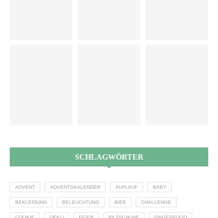
SCHLAGWÖRTER
ADVENT
ADVENTSKALENDER
AUFLAUF
BABY
BEKLEIDUNG
BELEUCHTUNG
BIER
CHALLENGE
COOKIE
DEKO
FEIER
FILZSCHUHE
FINGERFOOD