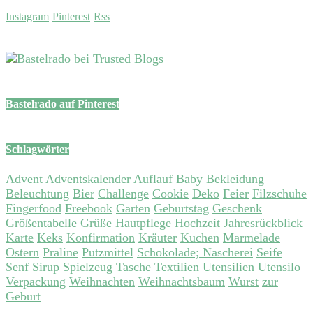
Instagram
Pinterest
Rss
Bastelrado auf Pinterest
Schlagwörter
Advent
Adventskalender
Auflauf
Baby
Bekleidung
Beleuchtung
Bier
Challenge
Cookie
Deko
Feier
Filzschuhe
Fingerfood
Freebook
Garten
Geburtstag
Geschenk
Größentabelle
Grüße
Hautpflege
Hochzeit
Jahresrückblick
Karte
Keks
Konfirmation
Kräuter
Kuchen
Marmelade
Ostern
Praline
Putzmittel
Schokolade; Nascherei
Seife
Senf
Sirup
Spielzeug
Tasche
Textilien
Utensilien
Utensilo
Verpackung
Weihnachten
Weihnachtsbaum
Wurst
zur
Geburt