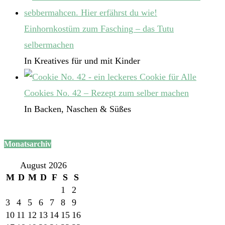
Einhornkostüm zum Fasching – das Tutu
selbermachen
In Kreatives für und mit Kinder
Cookies No. 42 – Rezept zum selber machen
In Backen, Naschen & Süßes
Monatsarchiv
August 2026
M
D
M
D
F
S
S
1
2
3
4
5
6
7
8
9
10
11
12
13
14
15
16