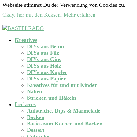
Webseite stimmst Du der Verwendung von Cookies zu.
Okay, her mit den Keksen.
Mehr erfahren
Kreatives
DIYs aus Beton
DIYs aus Filz
DIYs aus Gips
DIYs aus Holz
DIYs aus Kupfer
DIYs aus Papier
Kreatives für und mit Kinder
Nähen
Stricken und Häkeln
Leckeres
Aufstriche, Dips & Marmelade
Backen
Basics zum Kochen und Backen
Dessert
Getränke