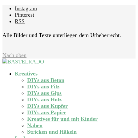
Instagram
Pinterest
RSS
Alle Bilder und Texte unterliegen dem Urheberrecht.
Nach oben
Kreatives
DIYs aus Beton
DIYs aus Filz
DIYs aus Gips
DIYs aus Holz
DIYs aus Kupfer
DIYs aus Papier
Kreatives für und mit Kinder
Nähen
Stricken und Häkeln