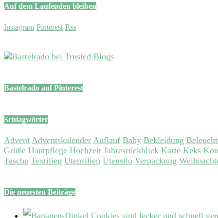
Auf dem Laufenden bleiben
Instagram
Pinterest
Rss
Bastelrado auf Pinterest
Schlagwörter
Advent
Adventskalender
Auflauf
Baby
Bekleidung
Beleuch
Grüße
Hautpflege
Hochzeit
Jahresrückblick
Karte
Keks
Kon
Tasche
Textilien
Utensilien
Utensilo
Verpackung
Weihnacht
Die neuesten Beiträge