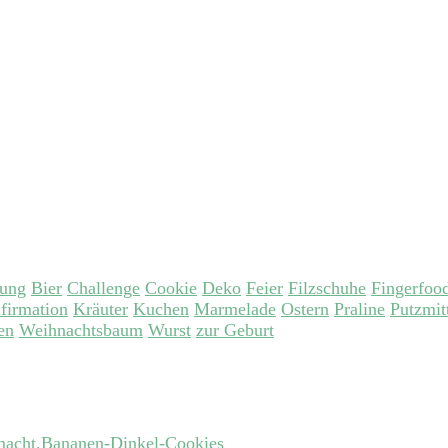
tung
Bier
Challenge
Cookie
Deko
Feier
Filzschuhe
Fingerfoo
firmation
Kräuter
Kuchen
Marmelade
Ostern
Praline
Putzmit
en
Weihnachtsbaum
Wurst
zur Geburt
Bananen-Dinkel-Cookies