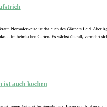
ufstrich
nkraut. Normalerweise ist das auch des Gärtners Leid. Aber i
aut im heimischen Garten. Es wächst überall, vermehrt sich u
n ist auch kochen
o ist meine Antwort für gewöhnlich „Essen und trinken mag 