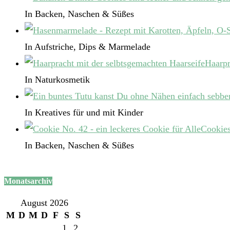
In Backen, Naschen & Süßes
In Aufstriche, Dips & Marmelade
Haarpr
In Naturkosmetik
In Kreatives für und mit Kinder
Cookies
In Backen, Naschen & Süßes
Monatsarchiv
August 2026
M
D
M
D
F
S
S
1
2