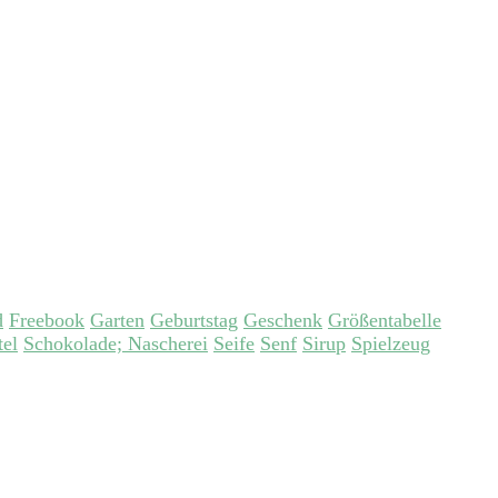
d
Freebook
Garten
Geburtstag
Geschenk
Größentabelle
tel
Schokolade; Nascherei
Seife
Senf
Sirup
Spielzeug