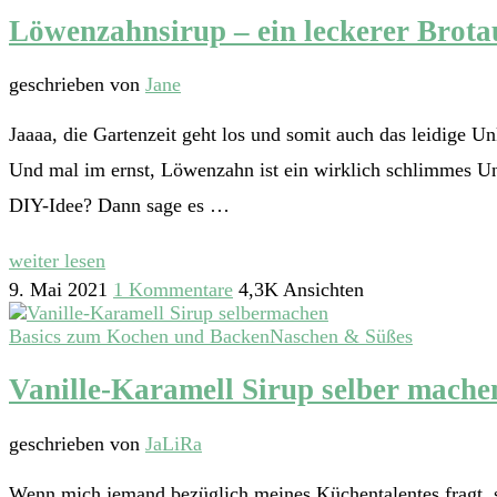
Löwenzahnsirup – ein leckerer Brota
geschrieben von
Jane
Jaaaa, die Gartenzeit geht los und somit auch das leidige U
Und mal im ernst, Löwenzahn ist ein wirklich schlimmes Unkr
DIY-Idee? Dann sage es …
weiter lesen
9. Mai 2021
1 Kommentare
4,3K Ansichten
Basics zum Kochen und Backen
Naschen & Süßes
Vanille-Karamell Sirup selber mache
geschrieben von
JaLiRa
Wenn mich jemand bezüglich meines Küchentalentes fragt, s