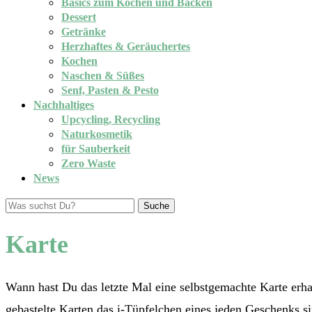
Basics zum Kochen und Backen
Dessert
Getränke
Herzhaftes & Geräuchertes
Kochen
Naschen & Süßes
Senf, Pasten & Pesto
Nachhaltiges
Upcycling, Recycling
Naturkosmetik
für Sauberkeit
Zero Waste
News
Suche
Karte
Wann hast Du das letzte Mal eine selbstgemachte Karte erha
gebastelte Karten das i-Tüpfelchen eines jeden Geschenks si