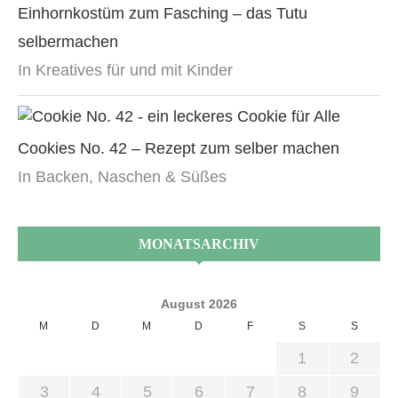
Einhornkostüm zum Fasching – das Tutu
selbermachen
In Kreatives für und mit Kinder
Cookies No. 42 – Rezept zum selber machen
In Backen, Naschen & Süßes
MONATSARCHIV
August 2026
M
D
M
D
F
S
S
1
2
3
4
5
6
7
8
9