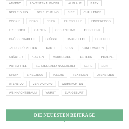
ADVENT
ADVENTSKALENDER
AUFLAUF
BABY
BEKLEIDUNG
BELEUCHTUNG
BIER
CHALLENGE
COOKIE
DEKO
FEIER
FILZSCHUHE
FINGERFOOD
FREEBOOK
GARTEN
GEBURTSTAG
GESCHENK
GRÖSSENTABELLE
GRÜSSE
HAUTPFLEGE
HOCHZEIT
JAHRESRÜCKBLICK
KARTE
KEKS
KONFIRMATION
KRÄUTER
KUCHEN
MARMELADE
OSTERN
PRALINE
PUTZMITTEL
SCHOKOLADE; NASCHEREI
SEIFE
SENF
SIRUP
SPIELZEUG
TASCHE
TEXTILIEN
UTENSILIEN
UTENSILO
VERPACKUNG
WEIHNACHTEN
WEIHNACHTSBAUM
WURST
ZUR GEBURT
DIE NEUESTEN BEITRÄGE