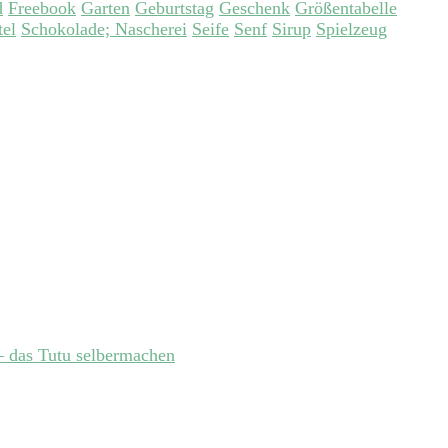
d
Freebook
Garten
Geburtstag
Geschenk
Größentabelle
tel
Schokolade; Nascherei
Seife
Senf
Sirup
Spielzeug
 das Tutu selbermachen