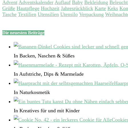
Advent
Adventskalender
Auflauf
Baby
Bekleidung
Beleuch
Grüße
Hautpflege
Hochzeit
Jahresrückblick
Karte
Keks
Kon
Tasche
Textilien
Utensilien
Utensilo
Verpackung
Weihnacht
Die neuesten Beiträge
In Backen, Naschen & Süßes
In Aufstriche, Dips & Marmelade
Haarpr
In Naturkosmetik
In Kreatives für und mit Kinder
Cookies