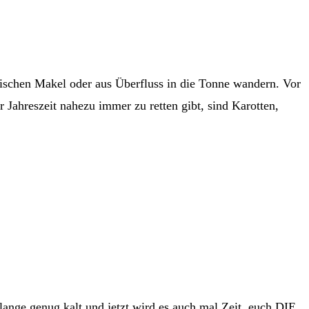
ptischen Makel oder aus Überfluss in die Tonne wandern. Vor
 Jahreszeit nahezu immer zu retten gibt, sind Karotten,
lange genug kalt und jetzt wird es auch mal Zeit, euch DIE