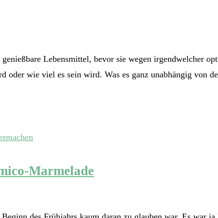
och genießbare Lebensmittel, bevor sie wegen irgendwelcher o
d oder wie viel es sein wird. Was es ganz unabhängig von der
amico-Marmelade
u Beginn des Frühjahrs kaum daran zu glauben war. Es war ja 