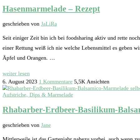
Hasenmarmelade – Rezept
geschrieben von
JaLiRa
Seit einiger Zeit bin ich bei foodsharing aktiv und rette n
einer Rettung weiß ich nie welche Lebensmittel es geben wir
Äpfel und Orangen. …
weiter lesen
6. August 2023
1 Kommentare
5,5K Ansichten
Aufstriche, Dips & Marmelade
Rhabarber-Erdbeer-Basilikum-Bals
geschrieben von
Jane
Mittlerweile ist das Gartenjahr nahezu vorbei, auch wenn z