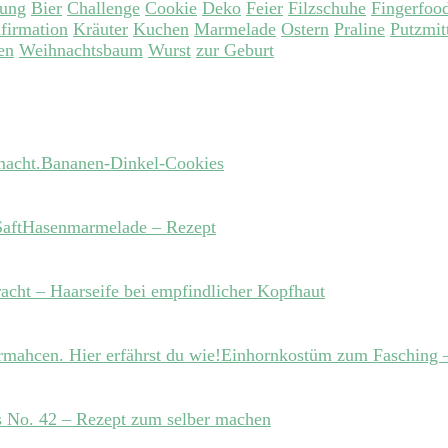
tung
Bier
Challenge
Cookie
Deko
Feier
Filzschuhe
Fingerfoo
firmation
Kräuter
Kuchen
Marmelade
Ostern
Praline
Putzmit
en
Weihnachtsbaum
Wurst
zur Geburt
Bananen-Dinkel-Cookies
Hasenmarmelade – Rezept
acht – Haarseife bei empfindlicher Kopfhaut
Einhornkostüm zum Fasching –
 No. 42 – Rezept zum selber machen