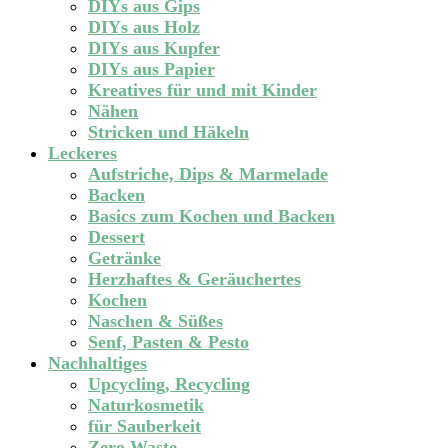
DIYs aus Gips
DIYs aus Holz
DIYs aus Kupfer
DIYs aus Papier
Kreatives für und mit Kinder
Nähen
Stricken und Häkeln
Leckeres
Aufstriche, Dips & Marmelade
Backen
Basics zum Kochen und Backen
Dessert
Getränke
Herzhaftes & Geräuchertes
Kochen
Naschen & Süßes
Senf, Pasten & Pesto
Nachhaltiges
Upcycling, Recycling
Naturkosmetik
für Sauberkeit
Zero Waste