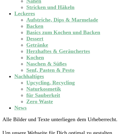
Nähen
Stricken und Häkeln
Leckeres
Aufstriche, Dips & Marmelade
Backen
Basics zum Kochen und Backen
Dessert
Getränke
Herzhaftes & Geräuchertes
Kochen
Naschen & Süßes
Senf, Pasten & Pesto
Nachhaltiges
Upcycling, Recycling
Naturkosmetik
für Sauberkeit
Zero Waste
News
Alle Bilder und Texte unterliegen dem Urheberrecht.
Um unsere Webseite für Dich optimal zu gestalten,