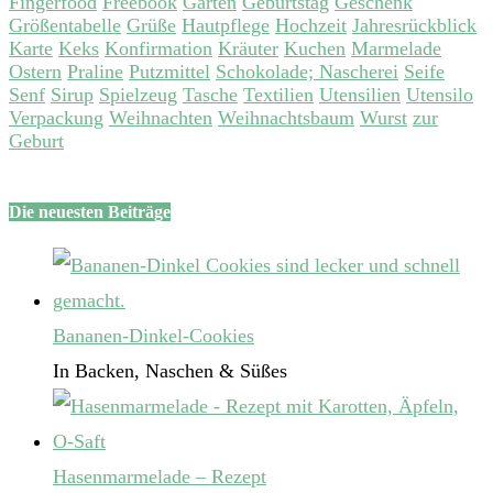
Fingerfood
Freebook
Garten
Geburtstag
Geschenk
Größentabelle
Grüße
Hautpflege
Hochzeit
Jahresrückblick
Karte
Keks
Konfirmation
Kräuter
Kuchen
Marmelade
Ostern
Praline
Putzmittel
Schokolade; Nascherei
Seife
Senf
Sirup
Spielzeug
Tasche
Textilien
Utensilien
Utensilo
Verpackung
Weihnachten
Weihnachtsbaum
Wurst
zur
Geburt
Die neuesten Beiträge
Bananen-Dinkel-Cookies
In Backen, Naschen & Süßes
Hasenmarmelade – Rezept