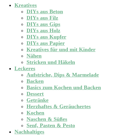
Kreatives
DIYs aus Beton
DIYs aus Filz
DIYs aus Gips
DIYs aus Holz
DIYs aus Kupfer
DIYs aus Papier
Kreatives für und mit Kinder
Nähen
Stricken und Häkeln
Leckeres
Aufstriche, Dips & Marmelade
Backen
Basics zum Kochen und Backen
Dessert
Getränke
Herzhaftes & Geräuchertes
Kochen
Naschen & Süßes
Senf, Pasten & Pesto
Nachhaltiges