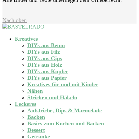
Alle Bilder und Texte unterliegen dem Urheberrecht.
Nach oben
Kreatives
DIYs aus Beton
DIYs aus Filz
DIYs aus Gips
DIYs aus Holz
DIYs aus Kupfer
DIYs aus Papier
Kreatives für und mit Kinder
Nähen
Stricken und Häkeln
Leckeres
Aufstriche, Dips & Marmelade
Backen
Basics zum Kochen und Backen
Dessert
Getränke