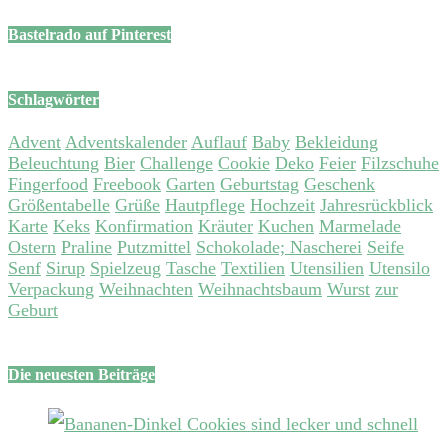
Bastelrado auf Pinterest
Schlagwörter
Advent
Adventskalender
Auflauf
Baby
Bekleidung
Beleuchtung
Bier
Challenge
Cookie
Deko
Feier
Filzschuhe
Fingerfood
Freebook
Garten
Geburtstag
Geschenk
Größentabelle
Grüße
Hautpflege
Hochzeit
Jahresrückblick
Karte
Keks
Konfirmation
Kräuter
Kuchen
Marmelade
Ostern
Praline
Putzmittel
Schokolade; Nascherei
Seife
Senf
Sirup
Spielzeug
Tasche
Textilien
Utensilien
Utensilo
Verpackung
Weihnachten
Weihnachtsbaum
Wurst
zur
Geburt
Die neuesten Beiträge