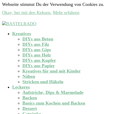
Webseite stimmst Du der Verwendung von Cookies zu.
Okay, her mit den Keksen.
Mehr erfahren
Kreatives
DIYs aus Beton
DIYs aus Filz
DIYs aus Gips
DIYs aus Holz
DIYs aus Kupfer
DIYs aus Papier
Kreatives für und mit Kinder
Nähen
Stricken und Häkeln
Leckeres
Aufstriche, Dips & Marmelade
Backen
Basics zum Kochen und Backen
Dessert
Getränke