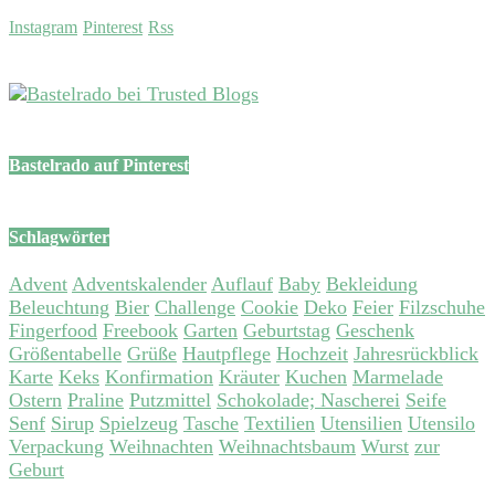
Instagram
Pinterest
Rss
Bastelrado auf Pinterest
Schlagwörter
Advent
Adventskalender
Auflauf
Baby
Bekleidung
Beleuchtung
Bier
Challenge
Cookie
Deko
Feier
Filzschuhe
Fingerfood
Freebook
Garten
Geburtstag
Geschenk
Größentabelle
Grüße
Hautpflege
Hochzeit
Jahresrückblick
Karte
Keks
Konfirmation
Kräuter
Kuchen
Marmelade
Ostern
Praline
Putzmittel
Schokolade; Nascherei
Seife
Senf
Sirup
Spielzeug
Tasche
Textilien
Utensilien
Utensilo
Verpackung
Weihnachten
Weihnachtsbaum
Wurst
zur
Geburt