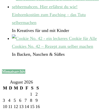
Einhornkostüm zum Fasching – das Tutu
selbermachen
In Kreatives für und mit Kinder
Cookies No. 42 – Rezept zum selber machen
In Backen, Naschen & Süßes
Monatsarchiv
August 2026
M
D
M
D
F
S
S
1
2
3
4
5
6
7
8
9
10
11
12
13
14
15
16