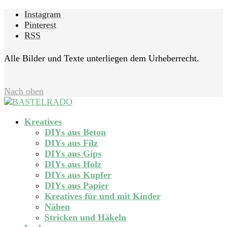
Instagram
Pinterest
RSS
Alle Bilder und Texte unterliegen dem Urheberrecht.
Nach oben
Kreatives
DIYs aus Beton
DIYs aus Filz
DIYs aus Gips
DIYs aus Holz
DIYs aus Kupfer
DIYs aus Papier
Kreatives für und mit Kinder
Nähen
Stricken und Häkeln