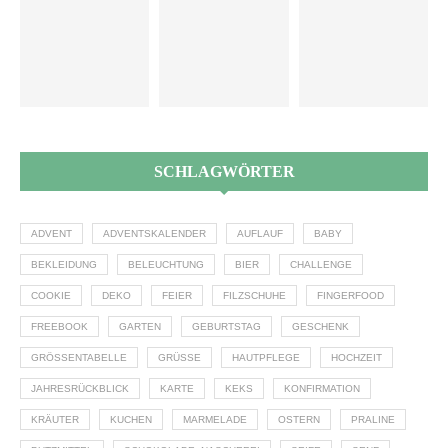
SCHLAGWÖRTER
ADVENT
ADVENTSKALENDER
AUFLAUF
BABY
BEKLEIDUNG
BELEUCHTUNG
BIER
CHALLENGE
COOKIE
DEKO
FEIER
FILZSCHUHE
FINGERFOOD
FREEBOOK
GARTEN
GEBURTSTAG
GESCHENK
GRÖSSENTABELLE
GRÜSSE
HAUTPFLEGE
HOCHZEIT
JAHRESRÜCKBLICK
KARTE
KEKS
KONFIRMATION
KRÄUTER
KUCHEN
MARMELADE
OSTERN
PRALINE