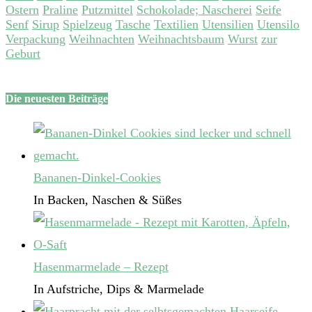
Ostern
Praline
Putzmittel
Schokolade; Nascherei
Seife
Senf
Sirup
Spielzeug
Tasche
Textilien
Utensilien
Utensilo
Verpackung
Weihnachten
Weihnachtsbaum
Wurst
zur
Geburt
Die neuesten Beiträge
Bananen-Dinkel-Cookies
In Backen, Naschen & Süßes
Hasenmarmelade – Rezept
In Aufstriche, Dips & Marmelade