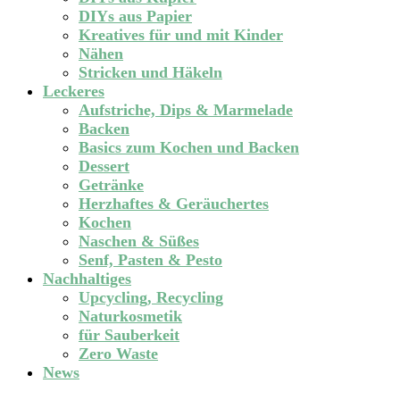
DIYs aus Papier
Kreatives für und mit Kinder
Nähen
Stricken und Häkeln
Leckeres
Aufstriche, Dips & Marmelade
Backen
Basics zum Kochen und Backen
Dessert
Getränke
Herzhaftes & Geräuchertes
Kochen
Naschen & Süßes
Senf, Pasten & Pesto
Nachhaltiges
Upcycling, Recycling
Naturkosmetik
für Sauberkeit
Zero Waste
News