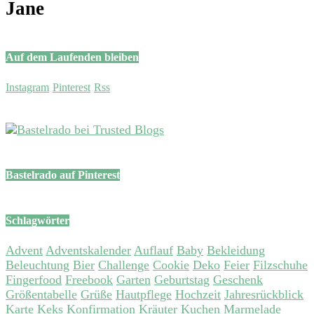
Jane
Auf dem Laufenden bleiben
Instagram
Pinterest
Rss
Bastelrado auf Pinterest
Schlagwörter
Advent
Adventskalender
Auflauf
Baby
Bekleidung
Beleuchtung
Bier
Challenge
Cookie
Deko
Feier
Filzschuhe
Fingerfood
Freebook
Garten
Geburtstag
Geschenk
Größentabelle
Grüße
Hautpflege
Hochzeit
Jahresrückblick
Karte
Keks
Konfirmation
Kräuter
Kuchen
Marmelade