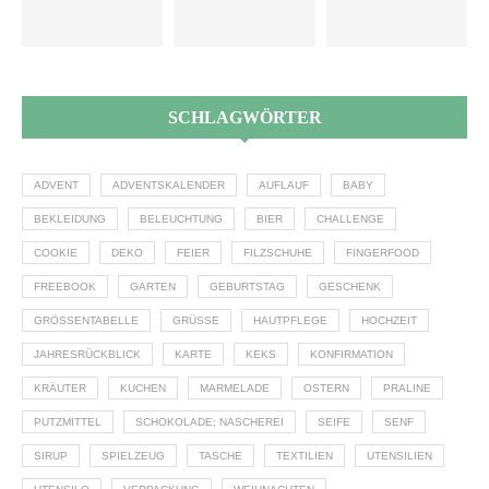
SCHLAGWÖRTER
ADVENT
ADVENTSKALENDER
AUFLAUF
BABY
BEKLEIDUNG
BELEUCHTUNG
BIER
CHALLENGE
COOKIE
DEKO
FEIER
FILZSCHUHE
FINGERFOOD
FREEBOOK
GARTEN
GEBURTSTAG
GESCHENK
GRÖSSENTABELLE
GRÜSSE
HAUTPFLEGE
HOCHZEIT
JAHRESRÜCKBLICK
KARTE
KEKS
KONFIRMATION
KRÄUTER
KUCHEN
MARMELADE
OSTERN
PRALINE
PUTZMITTEL
SCHOKOLADE; NASCHEREI
SEIFE
SENF
SIRUP
SPIELZEUG
TASCHE
TEXTILIEN
UTENSILIEN