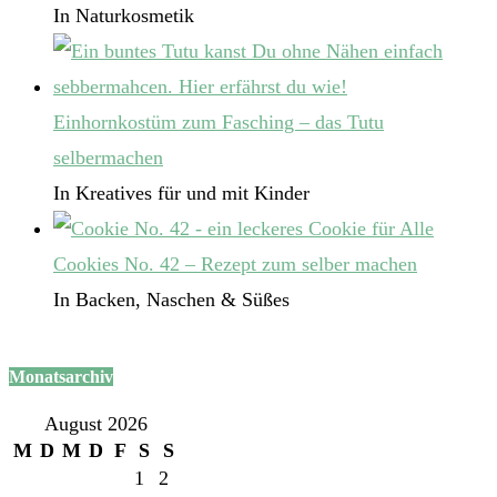
In Naturkosmetik
Einhornkostüm zum Fasching – das Tutu
selbermachen
In Kreatives für und mit Kinder
Cookies No. 42 – Rezept zum selber machen
In Backen, Naschen & Süßes
Monatsarchiv
August 2026
M
D
M
D
F
S
S
1
2