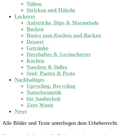
Nähen
Stricken und Häkeln
Leckeres
Aufstriche, Dips & Marmelade
Backen
Basics zum Kochen und Backen
Dessert
Getränke
Herzhaftes & Geräuchertes
Kochen
Naschen & Süßes
Senf, Pasten & Pesto
Nachhaltiges
Upcycling, Recycling
Naturkosmetik
für Sauberkeit
Zero Waste
News
Alle Bilder und Texte unterliegen dem Urheberrecht.