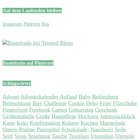
Auf dem Laufenden bleiben
Instagram
Pinterest
Rss
Bastelrado auf Pinterest
Schlagwörter
Advent
Adventskalender
Auflauf
Baby
Bekleidung
Beleuchtung
Bier
Challenge
Cookie
Deko
Feier
Filzschuhe
Fingerfood
Freebook
Garten
Geburtstag
Geschenk
Größentabelle
Grüße
Hautpflege
Hochzeit
Jahresrückblick
Karte
Keks
Konfirmation
Kräuter
Kuchen
Marmelade
Ostern
Praline
Putzmittel
Schokolade; Nascherei
Seife
Senf
Sirup
Spielzeug
Tasche
Textilien
Utensilien
Utensilo