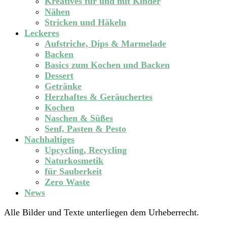
Kreatives für und mit Kinder
Nähen
Stricken und Häkeln
Leckeres
Aufstriche, Dips & Marmelade
Backen
Basics zum Kochen und Backen
Dessert
Getränke
Herzhaftes & Geräuchertes
Kochen
Naschen & Süßes
Senf, Pasten & Pesto
Nachhaltiges
Upcycling, Recycling
Naturkosmetik
für Sauberkeit
Zero Waste
News
Alle Bilder und Texte unterliegen dem Urheberrecht.