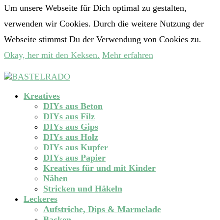
Um unsere Webseite für Dich optimal zu gestalten,
verwenden wir Cookies. Durch die weitere Nutzung der
Webseite stimmst Du der Verwendung von Cookies zu.
Okay, her mit den Keksen.
Mehr erfahren
Kreatives
DIYs aus Beton
DIYs aus Filz
DIYs aus Gips
DIYs aus Holz
DIYs aus Kupfer
DIYs aus Papier
Kreatives für und mit Kinder
Nähen
Stricken und Häkeln
Leckeres
Aufstriche, Dips & Marmelade
Backen