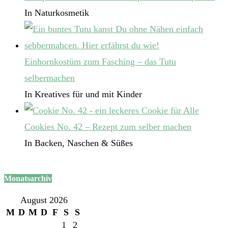
In Naturkosmetik
Einhornkostüm zum Fasching – das Tutu
selbermachen
In Kreatives für und mit Kinder
Cookies No. 42 – Rezept zum selber machen
In Backen, Naschen & Süßes
Monatsarchiv
August 2026
M
D
M
D
F
S
S
1
2