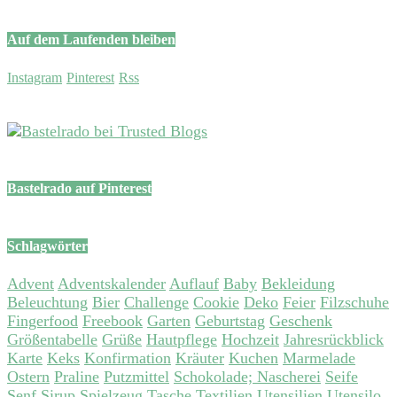
Auf dem Laufenden bleiben
Instagram
Pinterest
Rss
Bastelrado auf Pinterest
Schlagwörter
Advent
Adventskalender
Auflauf
Baby
Bekleidung
Beleuchtung
Bier
Challenge
Cookie
Deko
Feier
Filzschuhe
Fingerfood
Freebook
Garten
Geburtstag
Geschenk
Größentabelle
Grüße
Hautpflege
Hochzeit
Jahresrückblick
Karte
Keks
Konfirmation
Kräuter
Kuchen
Marmelade
Ostern
Praline
Putzmittel
Schokolade; Nascherei
Seife
Senf
Sirup
Spielzeug
Tasche
Textilien
Utensilien
Utensilo