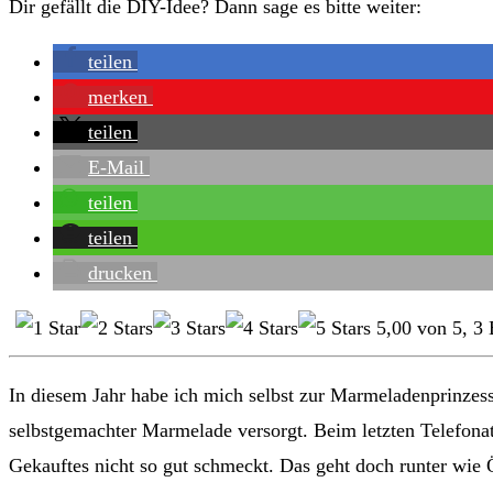
Dir gefällt die DIY-Idee? Dann sage es bitte weiter:
teilen
merken
teilen
E-Mail
teilen
teilen
drucken
5,00
von
5
,
3
B
In diesem Jahr habe ich mich selbst zur Marmeladenprinzes
selbstgemachter Marmelade versorgt. Beim letzten Telefon
Gekauftes nicht so gut schmeckt. Das geht doch runter wie 