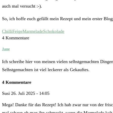
auch mal versucht :-).
So, ich hoffe euch gefällt mein Rezept und mein erster Bl
Chilli
Feige
Marmelade
Schokolade
4 Kommentare
Jane
Ich schreibe hier von meinen vielen selbstgemachten Dinge
Selbstgemachten ist viel leckerer als Gekauftes.
4 Kommentare
Susi
26. Juli 2025 - 14:05
Mega! Danke für das Rezept! Ich hab zwar nur von der fris
mal schaun ob man ihn schmeckt, wenn die Marmelade kalt 