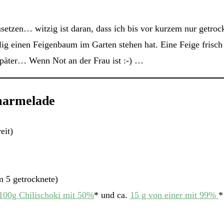
etzen… witzig ist daran, dass ich bis vor kurzem nur getrock
ällig einen Feigenbaum im Garten stehen hat. Eine Feige fr
 später… Wenn Not an der Frau ist :-) …
nmarmelade
eit)
m 5 getrocknete)
100g Chilischoki mit 50%
* und ca.
15 g von einer mit 99%
*