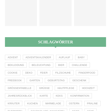
SCHLAGWÖRTER
ADVENT
ADVENTSKALENDER
AUFLAUF
BABY
BEKLEIDUNG
BELEUCHTUNG
BIER
CHALLENGE
COOKIE
DEKO
FEIER
FILZSCHUHE
FINGERFOOD
FREEBOOK
GARTEN
GEBURTSTAG
GESCHENK
GRÖSSENTABELLE
GRÜSSE
HAUTPFLEGE
HOCHZEIT
JAHRESRÜCKBLICK
KARTE
KEKS
KONFIRMATION
KRÄUTER
KUCHEN
MARMELADE
OSTERN
PRALINE