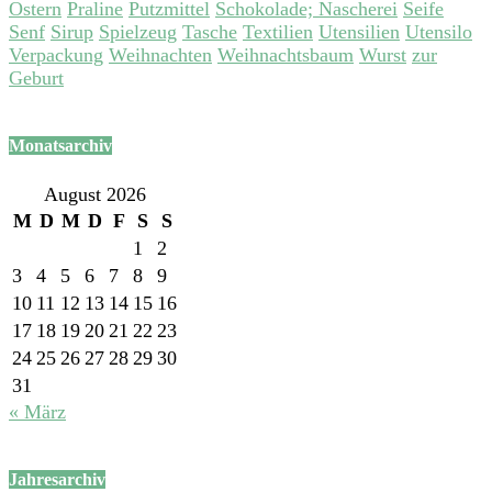
Ostern
Praline
Putzmittel
Schokolade; Nascherei
Seife
Senf
Sirup
Spielzeug
Tasche
Textilien
Utensilien
Utensilo
Verpackung
Weihnachten
Weihnachtsbaum
Wurst
zur
Geburt
Monatsarchiv
August 2026
M
D
M
D
F
S
S
1
2
3
4
5
6
7
8
9
10
11
12
13
14
15
16
17
18
19
20
21
22
23
24
25
26
27
28
29
30
31
« März
Jahresarchiv