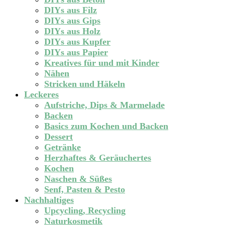
DIYs aus Filz
DIYs aus Gips
DIYs aus Holz
DIYs aus Kupfer
DIYs aus Papier
Kreatives für und mit Kinder
Nähen
Stricken und Häkeln
Leckeres
Aufstriche, Dips & Marmelade
Backen
Basics zum Kochen und Backen
Dessert
Getränke
Herzhaftes & Geräuchertes
Kochen
Naschen & Süßes
Senf, Pasten & Pesto
Nachhaltiges
Upcycling, Recycling
Naturkosmetik