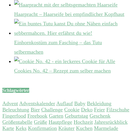
Haarpracht – Haarseife bei empfindlicher Kopfhaut
Einhornkostüm zum Fasching – das Tutu
selbermachen
Cookies No. 42 – Rezept zum selber machen
Schlagwörter
Advent
Adventskalender
Auflauf
Baby
Bekleidung
Beleuchtung
Bier
Challenge
Cookie
Deko
Feier
Filzschuhe
Fingerfood
Freebook
Garten
Geburtstag
Geschenk
Größentabelle
Grüße
Hautpflege
Hochzeit
Jahresrückblick
Karte
Keks
Konfirmation
Kräuter
Kuchen
Marmelade