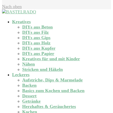
Nach oben
Kreatives
DIYs aus Beton
DIYs aus Filz
DIYs aus Gips
DIYs aus Holz
DIYs aus Kupfer
DIYs aus Papier
Kreatives für und mit Kinder
Nähen
Stricken und Häkeln
Leckeres
Aufstriche, Dips & Marmelade
Backen
Basics zum Kochen und Backen
Dessert
Getränke
Herzhaftes & Geräuchertes
Kochen