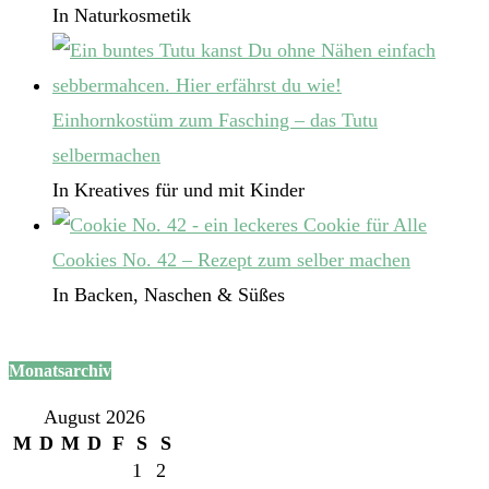
In Naturkosmetik
Einhornkostüm zum Fasching – das Tutu
selbermachen
In Kreatives für und mit Kinder
Cookies No. 42 – Rezept zum selber machen
In Backen, Naschen & Süßes
Monatsarchiv
August 2026
M
D
M
D
F
S
S
1
2