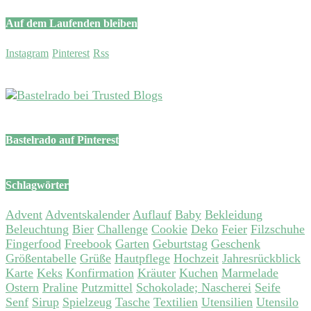
Auf dem Laufenden bleiben
Instagram
Pinterest
Rss
Bastelrado auf Pinterest
Schlagwörter
Advent
Adventskalender
Auflauf
Baby
Bekleidung
Beleuchtung
Bier
Challenge
Cookie
Deko
Feier
Filzschuhe
Fingerfood
Freebook
Garten
Geburtstag
Geschenk
Größentabelle
Grüße
Hautpflege
Hochzeit
Jahresrückblick
Karte
Keks
Konfirmation
Kräuter
Kuchen
Marmelade
Ostern
Praline
Putzmittel
Schokolade; Nascherei
Seife
Senf
Sirup
Spielzeug
Tasche
Textilien
Utensilien
Utensilo