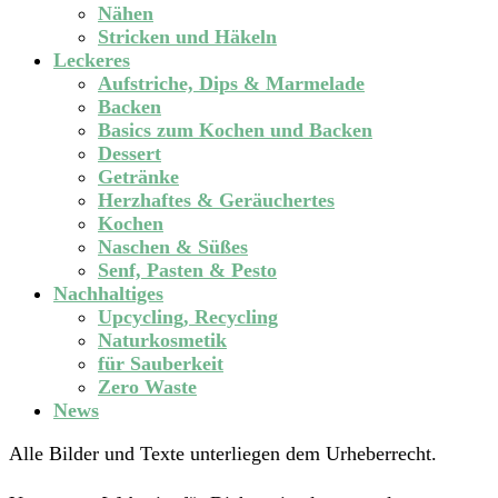
Nähen
Stricken und Häkeln
Leckeres
Aufstriche, Dips & Marmelade
Backen
Basics zum Kochen und Backen
Dessert
Getränke
Herzhaftes & Geräuchertes
Kochen
Naschen & Süßes
Senf, Pasten & Pesto
Nachhaltiges
Upcycling, Recycling
Naturkosmetik
für Sauberkeit
Zero Waste
News
Alle Bilder und Texte unterliegen dem Urheberrecht.