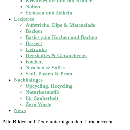
Kreatives für und mit Kinder
Nähen
Stricken und Häkeln
Leckeres
Aufstriche, Dips & Marmelade
Backen
Basics zum Kochen und Backen
Dessert
Getränke
Herzhaftes & Geräuchertes
Kochen
Naschen & Süßes
Senf, Pasten & Pesto
Nachhaltiges
Upcycling, Recycling
Naturkosmetik
für Sauberkeit
Zero Waste
News
Alle Bilder und Texte unterliegen dem Urheberrecht.