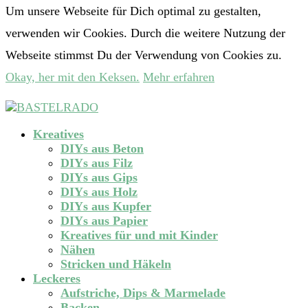
Um unsere Webseite für Dich optimal zu gestalten,
verwenden wir Cookies. Durch die weitere Nutzung der
Webseite stimmst Du der Verwendung von Cookies zu.
Okay, her mit den Keksen.
Mehr erfahren
Kreatives
DIYs aus Beton
DIYs aus Filz
DIYs aus Gips
DIYs aus Holz
DIYs aus Kupfer
DIYs aus Papier
Kreatives für und mit Kinder
Nähen
Stricken und Häkeln
Leckeres
Aufstriche, Dips & Marmelade
Backen