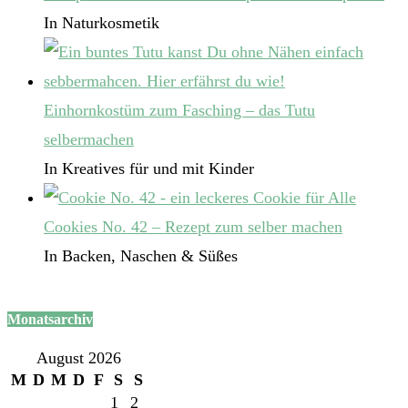
In Naturkosmetik
Einhornkostüm zum Fasching – das Tutu
selbermachen
In Kreatives für und mit Kinder
Cookies No. 42 – Rezept zum selber machen
In Backen, Naschen & Süßes
Monatsarchiv
August 2026
M
D
M
D
F
S
S
1
2