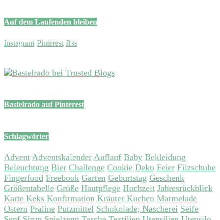
Auf dem Laufenden bleiben
Instagram
Pinterest
Rss
Bastelrado auf Pinterest
Schlagwörter
Advent
Adventskalender
Auflauf
Baby
Bekleidung
Beleuchtung
Bier
Challenge
Cookie
Deko
Feier
Filzschuhe
Fingerfood
Freebook
Garten
Geburtstag
Geschenk
Größentabelle
Grüße
Hautpflege
Hochzeit
Jahresrückblick
Karte
Keks
Konfirmation
Kräuter
Kuchen
Marmelade
Ostern
Praline
Putzmittel
Schokolade; Nascherei
Seife
Senf
Sirup
Spielzeug
Tasche
Textilien
Utensilien
Utensilo