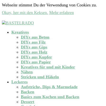
Webseite stimmst Du der Verwendung von Cookies zu.
Okay, her mit den Keksen.
Mehr erfahren
Kreatives
DIYs aus Beton
DIYs aus Filz
DIYs aus Gips
DIYs aus Holz
DIYs aus Kupfer
DIYs aus Papier
Kreatives für und mit Kinder
Nähen
Stricken und Häkeln
Leckeres
Aufstriche, Dips & Marmelade
Backen
Basics zum Kochen und Backen
Dessert