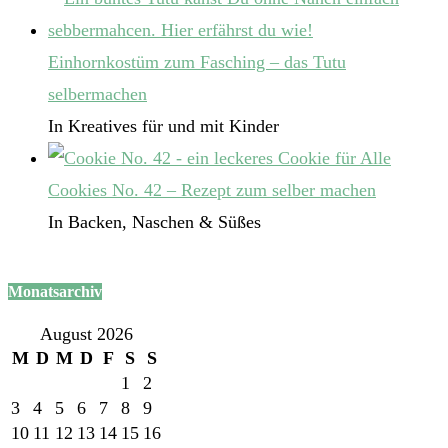
Einhornkostüm zum Fasching – das Tutu
selbermachen
In Kreatives für und mit Kinder
Cookies No. 42 – Rezept zum selber machen
In Backen, Naschen & Süßes
Monatsarchiv
August 2026
M
D
M
D
F
S
S
1
2
3
4
5
6
7
8
9
10
11
12
13
14
15
16