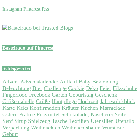
Instagram
Pinterest
Rss
Bastelrado auf Pinterest
Schlagwörter
Advent
Adventskalender
Auflauf
Baby
Bekleidung
Beleuchtung
Bier
Challenge
Cookie
Deko
Feier
Filzschuhe
Fingerfood
Freebook
Garten
Geburtstag
Geschenk
Größentabelle
Grüße
Hautpflege
Hochzeit
Jahresrückblick
Karte
Keks
Konfirmation
Kräuter
Kuchen
Marmelade
Ostern
Praline
Putzmittel
Schokolade; Nascherei
Seife
Senf
Sirup
Spielzeug
Tasche
Textilien
Utensilien
Utensilo
Verpackung
Weihnachten
Weihnachtsbaum
Wurst
zur
Geburt