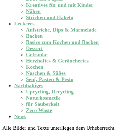
Kreatives für und mit Kinder
Nähen
Stricken und Häkeln
Leckeres
Aufstriche, Dips & Marmelade
Backen
Basics zum Kochen und Backen
Dessert
Getränke
Herzhaftes & Geräuchertes
Kochen
Naschen & Süßes
Senf, Pasten & Pesto
Nachhaltiges
Upcycling, Recycling
Naturkosmetik
für Sauberkeit
Zero Waste
News
Alle Bilder und Texte unterliegen dem Urheberrecht.