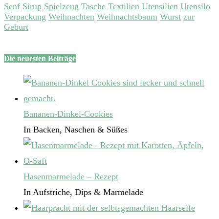
Senf
Sirup
Spielzeug
Tasche
Textilien
Utensilien
Utensilo
Verpackung
Weihnachten
Weihnachtsbaum
Wurst
zur
Geburt
Die neuesten Beiträge
Bananen-Dinkel-Cookies
In Backen, Naschen & Süßes
Hasenmarmelade – Rezept
In Aufstriche, Dips & Marmelade