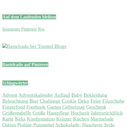
Auf dem Laufenden bleiben
Instagram
Pinterest
Rss
Bastelrado auf Pinterest
Schlagwörter
Advent
Adventskalender
Auflauf
Baby
Bekleidung
Beleuchtung
Bier
Challenge
Cookie
Deko
Feier
Filzschuhe
Fingerfood
Freebook
Garten
Geburtstag
Geschenk
Größentabelle
Grüße
Hautpflege
Hochzeit
Jahresrückblick
Karte
Keks
Konfirmation
Kräuter
Kuchen
Marmelade
Ostern
Praline
Putzmittel
Schokolade; Nascherei
Seife