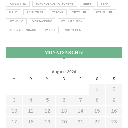
PUTZMITTEL
SCHOKOLADE; NASCHEREI
SEIFE
SENF
SIRUP
SPIELZEUG
TASCHE
TEXTILIEN
UTENSILIEN
UTENSILO
VERPACKUNG
WEIHNACHTEN
WEIHNACHTSBAUM
WURST
ZUR GEBURT
MONATSARCHIV
August 2026
M
D
M
D
F
S
S
1
2
3
4
5
6
7
8
9
10
11
12
13
14
15
16
17
18
19
20
21
22
23