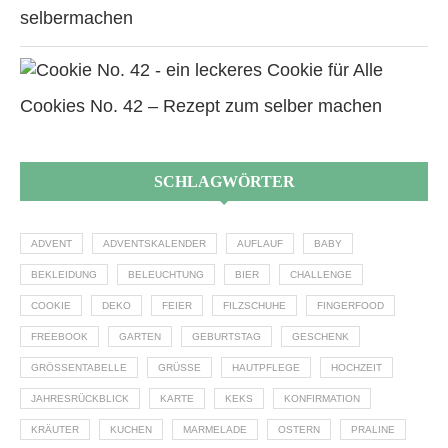
selbermachen
Cookies No. 42 – Rezept zum selber machen
SCHLAGWÖRTER
ADVENT
ADVENTSKALENDER
AUFLAUF
BABY
BEKLEIDUNG
BELEUCHTUNG
BIER
CHALLENGE
COOKIE
DEKO
FEIER
FILZSCHUHE
FINGERFOOD
FREEBOOK
GARTEN
GEBURTSTAG
GESCHENK
GRÖSSENTABELLE
GRÜSSE
HAUTPFLEGE
HOCHZEIT
JAHRESRÜCKBLICK
KARTE
KEKS
KONFIRMATION
KRÄUTER
KUCHEN
MARMELADE
OSTERN
PRALINE