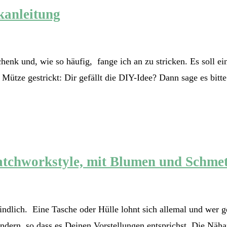
kanleitung
chenk und, wie so häufig, fange ich an zu stricken. Es soll
ütze gestrickt: Dir gefällt die DIY-Idee? Dann sage es bitte 
tchworkstyle, mit Blumen und Schmet
ndlich. Eine Tasche oder Hülle lohnt sich allemal und wer ger
rn, so dass es Deinen Vorstellungen entsprichst. Die Nähanle