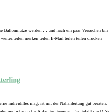
 eine Ballonmütze werden … und nach ein paar Versuchen bin
weiter:teilen merken teilen E-Mail teilen teilen drucken
terling
ne individilles mag, ist mit der Nähanleitung gut beraten.
itung ist auch für Anfänger geeignet. Dir gefällt die DIY-