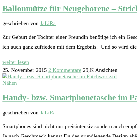
Ballonmütze für Neugeborene – Stric
geschrieben von
JaLiRa
Zur Geburt der Tochter einer Freundin benötige ich ein Ges
ich auch ganz zufrieden mit dem Ergebnis. Und so wird die M
weiter lesen
25. November 2015
2 Kommentare
29,K Ansichten
Nähen
Handy- bzw. Smartphonetasche im Pa
geschrieben von
JaLiRa
Smartphones sind nicht nur preisintensiv sondern auch empfi
Je nach Geschmack kannst Du das grundlegende Design abände