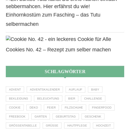
Einhornkostüm zum Fasching – das Tutu
selbermachen
Cookies No. 42 – Rezept zum selber machen
SCHLAGWÖRTER
ADVENT
ADVENTSKALENDER
AUFLAUF
BABY
BEKLEIDUNG
BELEUCHTUNG
BIER
CHALLENGE
COOKIE
DEKO
FEIER
FILZSCHUHE
FINGERFOOD
FREEBOOK
GARTEN
GEBURTSTAG
GESCHENK
GRÖSSENTABELLE
GRÜSSE
HAUTPFLEGE
HOCHZEIT