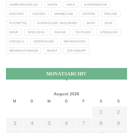
JAHRESRÜCKBLICK
KARTE
KEKS
KONFIRMATION
KRÄUTER
KUCHEN
MARMELADE
OSTERN
PRALINE
PUTZMITTEL
SCHOKOLADE; NASCHEREI
SEIFE
SENF
SIRUP
SPIELZEUG
TASCHE
TEXTILIEN
UTENSILIEN
UTENSILO
VERPACKUNG
WEIHNACHTEN
WEIHNACHTSBAUM
WURST
ZUR GEBURT
MONATSARCHIV
August 2026
M
D
M
D
F
S
S
1
2
3
4
5
6
7
8
9