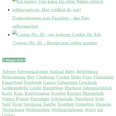
Einhornkostüm zum Fasching – das Tutu
selbermachen
Cookies No. 42 – Rezept zum selber machen
Schlagwörter
Advent
Adventskalender
Auflauf
Baby
Bekleidung
Beleuchtung
Bier
Challenge
Cookie
Deko
Feier
Filzschuhe
Fingerfood
Freebook
Garten
Geburtstag
Geschenk
Größentabelle
Grüße
Hautpflege
Hochzeit
Jahresrückblick
Karte
Keks
Konfirmation
Kräuter
Kuchen
Marmelade
Ostern
Praline
Putzmittel
Schokolade; Nascherei
Seife
Senf
Sirup
Spielzeug
Tasche
Textilien
Utensilien
Utensilo
Verpackung
Weihnachten
Weihnachtsbaum
Wurst
zur
Geburt