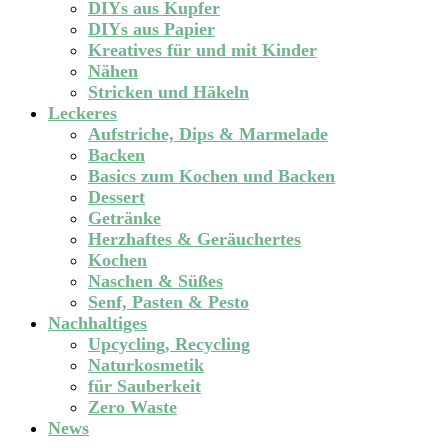
DIYs aus Kupfer
DIYs aus Papier
Kreatives für und mit Kinder
Nähen
Stricken und Häkeln
Leckeres
Aufstriche, Dips & Marmelade
Backen
Basics zum Kochen und Backen
Dessert
Getränke
Herzhaftes & Geräuchertes
Kochen
Naschen & Süßes
Senf, Pasten & Pesto
Nachhaltiges
Upcycling, Recycling
Naturkosmetik
für Sauberkeit
Zero Waste
News