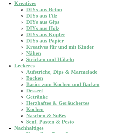
Kreatives
DIYs aus Beton
DIYs aus Filz
DIYs aus Gips
DIYs aus Holz
DIYs aus Kupfer
DIYs aus Papier
Kreatives für und mit Kinder
Nähen
Stricken und Häkeln
Leckeres
Aufstriche, Dips & Marmelade
Backen
Basics zum Kochen und Backen
Dessert
Getränke
Herzhaftes & Geräuchertes
Kochen
Naschen & Süßes
Senf, Pasten & Pesto
Nachhaltiges