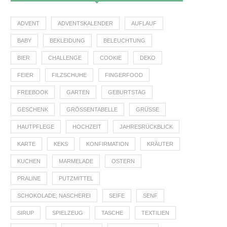
ADVENT
ADVENTSKALENDER
AUFLAUF
BABY
BEKLEIDUNG
BELEUCHTUNG
BIER
CHALLENGE
COOKIE
DEKO
FEIER
FILZSCHUHE
FINGERFOOD
FREEBOOK
GARTEN
GEBURTSTAG
GESCHENK
GRÖSSENTABELLE
GRÜSSE
HAUTPFLEGE
HOCHZEIT
JAHRESRÜCKBLICK
KARTE
KEKS
KONFIRMATION
KRÄUTER
KUCHEN
MARMELADE
OSTERN
PRALINE
PUTZMITTEL
SCHOKOLADE; NASCHEREI
SEIFE
SENF
SIRUP
SPIELZEUG
TASCHE
TEXTILIEN