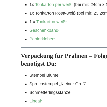
1x
Tonkarton perlweiß
(bei mir: 24cm x 1
*
1x Tonkarton Rosa-weiß (bei mir: 23,2cm
1 x
Tonkarton weiß
*
Geschenkband
*
Papierkleber
*
Verpackung für Pralinen – Fol
benötigst Du:
Stempel Blume
Spruchstempel „Kleiner Gruß“
Schmetterlingsstanze
Lineal
*