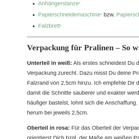
Anhängerstanze
*
Papierschneidemaschine
bzw.
Papiersc
*
Falzbrett
*
Verpackung für Pralinen – So wi
Unterteil in weiß:
Als erstes schneidest Du di
Verpackung zurecht. Dazu misst Du deine Pra
Falzrand von 2,5cm hinzu. Ich empfehle Dir 
damit die Schnitte sauberer und exakter wer
häufiger bastelst, lohnt sich die Anschaffung
herum bei jeweils 2,5cm.
Oberteil in rosa:
Für das Oberteil der Verp
orientierst Dich bzgl. der Maße am weißen P