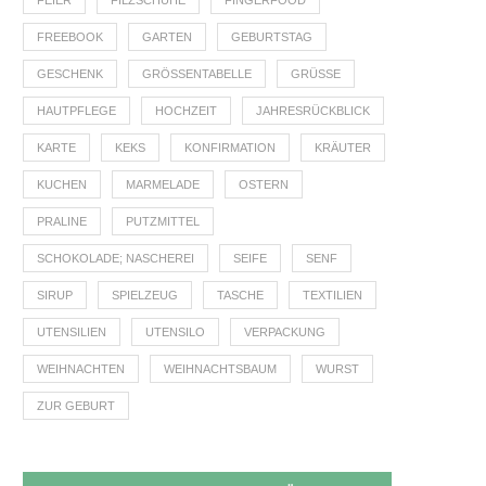
FEIER
FILZSCHUHE
FINGERFOOD
FREEBOOK
GARTEN
GEBURTSTAG
GESCHENK
GRÖSSENTABELLE
GRÜSSE
HAUTPFLEGE
HOCHZEIT
JAHRESRÜCKBLICK
KARTE
KEKS
KONFIRMATION
KRÄUTER
KUCHEN
MARMELADE
OSTERN
PRALINE
PUTZMITTEL
SCHOKOLADE; NASCHEREI
SEIFE
SENF
SIRUP
SPIELZEUG
TASCHE
TEXTILIEN
UTENSILIEN
UTENSILO
VERPACKUNG
WEIHNACHTEN
WEIHNACHTSBAUM
WURST
ZUR GEBURT