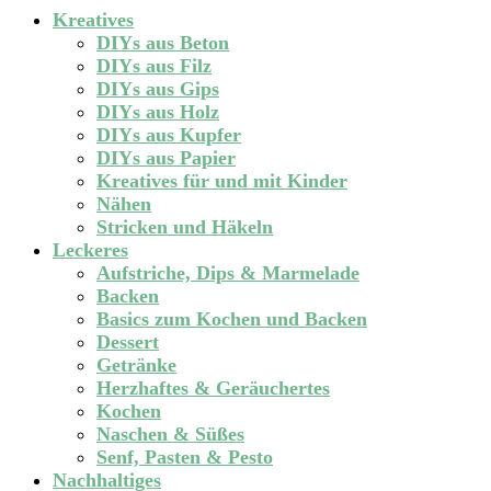
Kreatives
DIYs aus Beton
DIYs aus Filz
DIYs aus Gips
DIYs aus Holz
DIYs aus Kupfer
DIYs aus Papier
Kreatives für und mit Kinder
Nähen
Stricken und Häkeln
Leckeres
Aufstriche, Dips & Marmelade
Backen
Basics zum Kochen und Backen
Dessert
Getränke
Herzhaftes & Geräuchertes
Kochen
Naschen & Süßes
Senf, Pasten & Pesto
Nachhaltiges