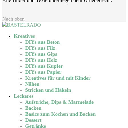
Alle Bilder und Texte unterliegen dem Urheberrecht.
Nach oben
Kreatives
DIYs aus Beton
DIYs aus Filz
DIYs aus Gips
DIYs aus Holz
DIYs aus Kupfer
DIYs aus Papier
Kreatives für und mit Kinder
Nähen
Stricken und Häkeln
Leckeres
Aufstriche, Dips & Marmelade
Backen
Basics zum Kochen und Backen
Dessert
Getränke