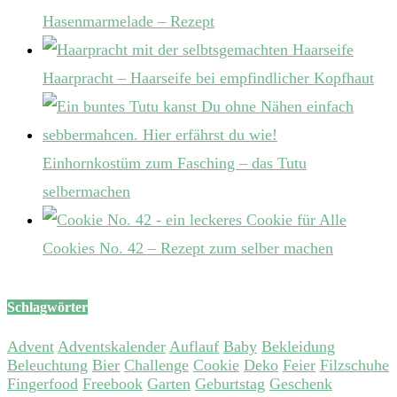
Hasenmarmelade – Rezept
Haarpracht – Haarseife bei empfindlicher Kopfhaut
Einhornkostüm zum Fasching – das Tutu
selbermachen
Cookies No. 42 – Rezept zum selber machen
Schlagwörter
Advent
Adventskalender
Auflauf
Baby
Bekleidung
Beleuchtung
Bier
Challenge
Cookie
Deko
Feier
Filzschuhe
Fingerfood
Freebook
Garten
Geburtstag
Geschenk