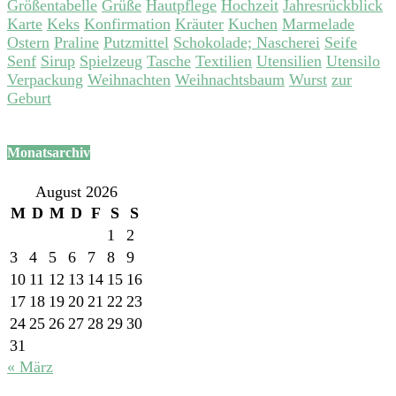
Größentabelle
Grüße
Hautpflege
Hochzeit
Jahresrückblick
Karte
Keks
Konfirmation
Kräuter
Kuchen
Marmelade
Ostern
Praline
Putzmittel
Schokolade; Nascherei
Seife
Senf
Sirup
Spielzeug
Tasche
Textilien
Utensilien
Utensilo
Verpackung
Weihnachten
Weihnachtsbaum
Wurst
zur
Geburt
Monatsarchiv
August 2026
M
D
M
D
F
S
S
1
2
3
4
5
6
7
8
9
10
11
12
13
14
15
16
17
18
19
20
21
22
23
24
25
26
27
28
29
30
31
« März