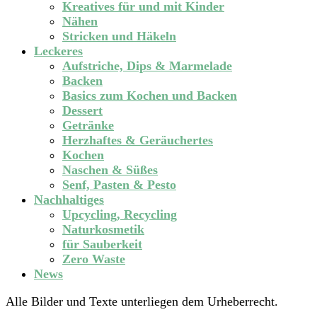
Kreatives für und mit Kinder
Nähen
Stricken und Häkeln
Leckeres
Aufstriche, Dips & Marmelade
Backen
Basics zum Kochen und Backen
Dessert
Getränke
Herzhaftes & Geräuchertes
Kochen
Naschen & Süßes
Senf, Pasten & Pesto
Nachhaltiges
Upcycling, Recycling
Naturkosmetik
für Sauberkeit
Zero Waste
News
Alle Bilder und Texte unterliegen dem Urheberrecht.