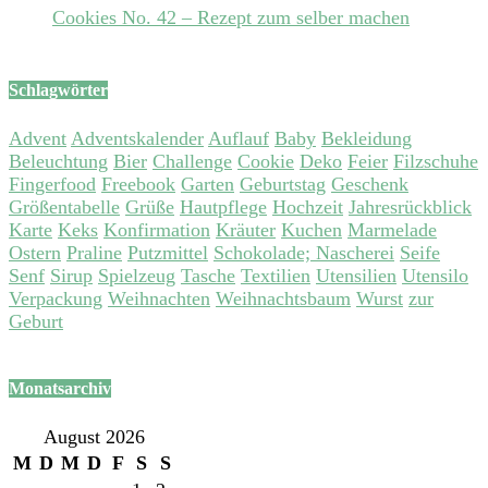
Cookies No. 42 – Rezept zum selber machen
Schlagwörter
Advent
Adventskalender
Auflauf
Baby
Bekleidung
Beleuchtung
Bier
Challenge
Cookie
Deko
Feier
Filzschuhe
Fingerfood
Freebook
Garten
Geburtstag
Geschenk
Größentabelle
Grüße
Hautpflege
Hochzeit
Jahresrückblick
Karte
Keks
Konfirmation
Kräuter
Kuchen
Marmelade
Ostern
Praline
Putzmittel
Schokolade; Nascherei
Seife
Senf
Sirup
Spielzeug
Tasche
Textilien
Utensilien
Utensilo
Verpackung
Weihnachten
Weihnachtsbaum
Wurst
zur
Geburt
Monatsarchiv
August 2026
M
D
M
D
F
S
S