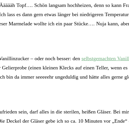
ääääh Topf…. Schön langsam hochheizen, denn so kann Frau 
h lass es dann gern etwas länger bei niedrigeren Temperature
ieser Marmelade wollte ich ein paar Stücke…. Nuja kann, ab
 Vanillinzucker – oder noch besser: den
selbstgemachten Vanil
Gelierprobe (einen kleinen Klecks auf einen Teller, wenn es zi
Ich bin da immer seeeeehr ungeduldig und hätte alles gerne g
ufrieden sein, darf alles in die sterilen, heißen Gläser. Bei
e Deckel der Gläser gebe ich so ca. 10 Minuten vor „Ende“ d