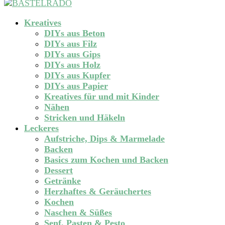
Kreatives
DIYs aus Beton
DIYs aus Filz
DIYs aus Gips
DIYs aus Holz
DIYs aus Kupfer
DIYs aus Papier
Kreatives für und mit Kinder
Nähen
Stricken und Häkeln
Leckeres
Aufstriche, Dips & Marmelade
Backen
Basics zum Kochen und Backen
Dessert
Getränke
Herzhaftes & Geräuchertes
Kochen
Naschen & Süßes
Senf, Pasten & Pesto