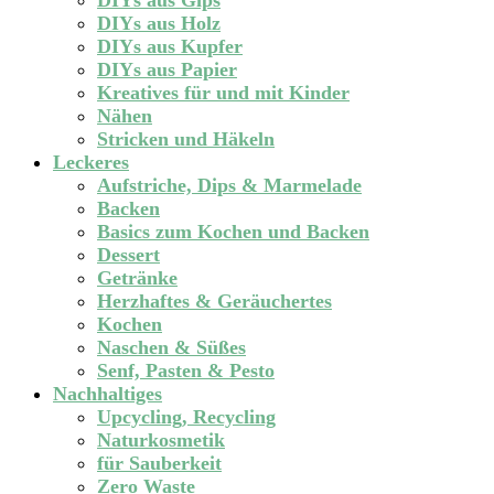
DIYs aus Gips
DIYs aus Holz
DIYs aus Kupfer
DIYs aus Papier
Kreatives für und mit Kinder
Nähen
Stricken und Häkeln
Leckeres
Aufstriche, Dips & Marmelade
Backen
Basics zum Kochen und Backen
Dessert
Getränke
Herzhaftes & Geräuchertes
Kochen
Naschen & Süßes
Senf, Pasten & Pesto
Nachhaltiges
Upcycling, Recycling
Naturkosmetik
für Sauberkeit
Zero Waste