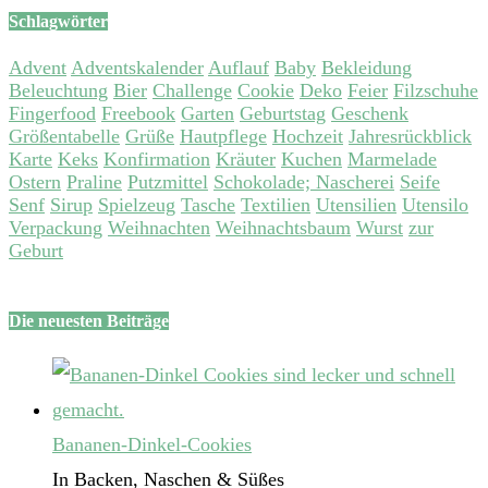
Schlagwörter
Advent
Adventskalender
Auflauf
Baby
Bekleidung
Beleuchtung
Bier
Challenge
Cookie
Deko
Feier
Filzschuhe
Fingerfood
Freebook
Garten
Geburtstag
Geschenk
Größentabelle
Grüße
Hautpflege
Hochzeit
Jahresrückblick
Karte
Keks
Konfirmation
Kräuter
Kuchen
Marmelade
Ostern
Praline
Putzmittel
Schokolade; Nascherei
Seife
Senf
Sirup
Spielzeug
Tasche
Textilien
Utensilien
Utensilo
Verpackung
Weihnachten
Weihnachtsbaum
Wurst
zur
Geburt
Die neuesten Beiträge
Bananen-Dinkel-Cookies
In Backen, Naschen & Süßes