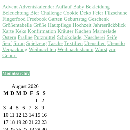
Advent
Adventskalender
Auflauf
Baby
Bekleidung
Beleuchtung
Bier
Challenge
Cookie
Deko
Feier
Filzschuhe
Fingerfood
Freebook
Garten
Geburtstag
Geschenk
Größentabelle
Grüße
Hautpflege
Hochzeit
Jahresrückblick
Karte
Keks
Konfirmation
Kräuter
Kuchen
Marmelade
Ostern
Praline
Putzmittel
Schokolade; Nascherei
Seife
Senf
Sirup
Spielzeug
Tasche
Textilien
Utensilien
Utensilo
Verpackung
Weihnachten
Weihnachtsbaum
Wurst
zur
Geburt
Monatsarchiv
August 2026
M
D
M
D
F
S
S
1
2
3
4
5
6
7
8
9
10
11
12
13
14
15
16
17
18
19
20
21
22
23
24
25
26
27
28
29
30