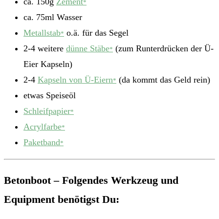
ca. 150g
Zement
*
ca. 75ml Wasser
Metallstab
o.ä. für das Segel
*
2-4 weitere
dünne Stäbe
(zum Runterdrücken der Ü-
*
Eier Kapseln)
2-4
Kapseln von Ü-Eiern
(da kommt das Geld rein)
*
etwas Speiseöl
Schleifpapier
*
Acrylfarbe
*
Paketband
*
Betonboot – Folgendes Werkzeug und
Equipment benötigst Du: