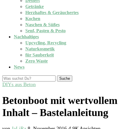
Dessert
Getränke
Herzhaftes & Geräuchertes
Kochen
Naschen & Süßes
Senf, Pasten & Pesto
Nachhaltiges
Upcycling, Recycling
Naturkosmetik
für Sauberkeit
Zero Waste
News
Suche
DIYs aus Beton
Betonboot mit wertvollem
Inhalt – Bastelanleitung
von
JaLiRa
8. November 2016
4,9K
Ansichten