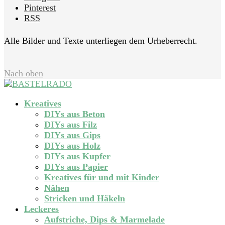
Pinterest
RSS
Alle Bilder und Texte unterliegen dem Urheberrecht.
Nach oben
Kreatives
DIYs aus Beton
DIYs aus Filz
DIYs aus Gips
DIYs aus Holz
DIYs aus Kupfer
DIYs aus Papier
Kreatives für und mit Kinder
Nähen
Stricken und Häkeln
Leckeres
Aufstriche, Dips & Marmelade