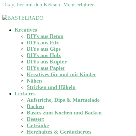
Okay, her mit den Keksen.
Mehr erfahren
Kreatives
DIYs aus Beton
DIYs aus Filz
DIYs aus Gips
DIYs aus Holz
DIYs aus Kupfer
DIYs aus Papier
Kreatives für und mit Kinder
Nähen
Stricken und Häkeln
Leckeres
Aufstriche, Dips & Marmelade
Backen
Basics zum Kochen und Backen
Dessert
Getränke
Herzhaftes & Geräuchertes