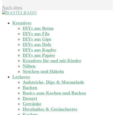
Nach oben
Kreatives
DIYs aus Beton
DIYs aus Filz
DIYs aus Gips
DIYs aus Holz
DIYs aus Kupfer
DIYs aus Papier
Kreatives für und mit Kinder
Nähen
Stricken und Häkeln
Leckeres
Aufstriche, Dips & Marmelade
Backen
Basics zum Kochen und Backen
Dessert
Getränke
Herzhaftes & Geräuchertes
Kochen