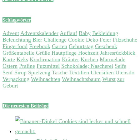
Schlagwörter
Advent
Adventskalender
Auflauf
Baby
Bekleidung
Beleuchtung
Bier
Challenge
Cookie
Deko
Feier
Filzschuhe
Fingerfood
Freebook
Garten
Geburtstag
Geschenk
Größentabelle
Grüße
Hautpflege
Hochzeit
Jahresrückblick
Karte
Keks
Konfirmation
Kräuter
Kuchen
Marmelade
Ostern
Praline
Putzmittel
Schokolade; Nascherei
Seife
Senf
Sirup
Spielzeug
Tasche
Textilien
Utensilien
Utensilo
Verpackung
Weihnachten
Weihnachtsbaum
Wurst
zur
Geburt
Die neuesten Beiträge