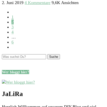
2. Juni 2019
4 Kommentare
9,6K Ansichten
1
2
3
4
…
6
Wer bloggt hier?
JaLiRa
Herzlich Willkommen auf unserem DIY-Blog und viel