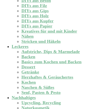
DIYs aus Beton
DIYs aus Filz
DIYs aus Gips
DIYs aus Holz
DIYs aus Kupfer
DIYs aus Papier
Kreatives für und mit Kinder
Nähen
Stricken und Häkeln
Leckeres
Aufstriche, Dips & Marmelade
Backen
Basics zum Kochen und Backen
Dessert
Getränke
Herzhaftes & Geräuchertes
Kochen
Naschen & Süßes
Senf, Pasten & Pesto
Nachhaltiges
Upcycling, Recycling
Naturkosmetik