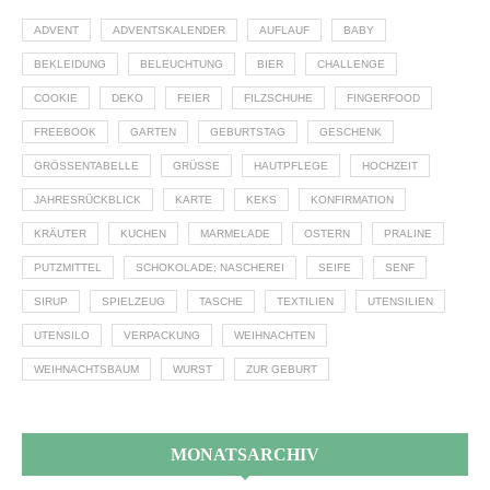
ADVENT
ADVENTSKALENDER
AUFLAUF
BABY
BEKLEIDUNG
BELEUCHTUNG
BIER
CHALLENGE
COOKIE
DEKO
FEIER
FILZSCHUHE
FINGERFOOD
FREEBOOK
GARTEN
GEBURTSTAG
GESCHENK
GRÖSSENTABELLE
GRÜSSE
HAUTPFLEGE
HOCHZEIT
JAHRESRÜCKBLICK
KARTE
KEKS
KONFIRMATION
KRÄUTER
KUCHEN
MARMELADE
OSTERN
PRALINE
PUTZMITTEL
SCHOKOLADE; NASCHEREI
SEIFE
SENF
SIRUP
SPIELZEUG
TASCHE
TEXTILIEN
UTENSILIEN
UTENSILO
VERPACKUNG
WEIHNACHTEN
WEIHNACHTSBAUM
WURST
ZUR GEBURT
MONATSARCHIV