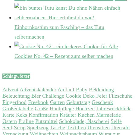
Einhornkostüm zum Fasching – das Tutu
selbermachen
Cookies No. 42 – Rezept zum selber machen
Schlagwörter
Advent
Adventskalender
Auflauf
Baby
Bekleidung
Beleuchtung
Bier
Challenge
Cookie
Deko
Feier
Filzschuhe
Fingerfood
Freebook
Garten
Geburtstag
Geschenk
Größentabelle
Grüße
Hautpflege
Hochzeit
Jahresrückblick
Karte
Keks
Konfirmation
Kräuter
Kuchen
Marmelade
Ostern
Praline
Putzmittel
Schokolade; Nascherei
Seife
Senf
Sirup
Spielzeug
Tasche
Textilien
Utensilien
Utensilo
Verpackung
Weihnachten
Weihnachtsbaum
Wurst
zur