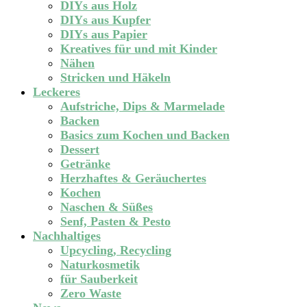
DIYs aus Holz
DIYs aus Kupfer
DIYs aus Papier
Kreatives für und mit Kinder
Nähen
Stricken und Häkeln
Leckeres
Aufstriche, Dips & Marmelade
Backen
Basics zum Kochen und Backen
Dessert
Getränke
Herzhaftes & Geräuchertes
Kochen
Naschen & Süßes
Senf, Pasten & Pesto
Nachhaltiges
Upcycling, Recycling
Naturkosmetik
für Sauberkeit
Zero Waste