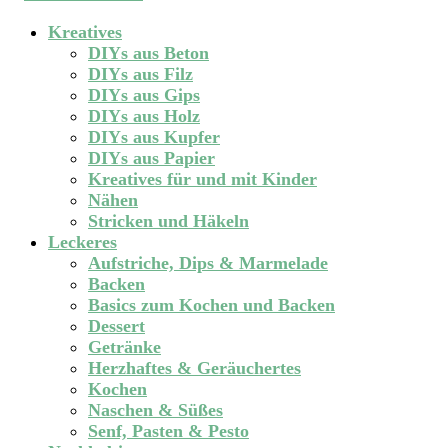
Kreatives
DIYs aus Beton
DIYs aus Filz
DIYs aus Gips
DIYs aus Holz
DIYs aus Kupfer
DIYs aus Papier
Kreatives für und mit Kinder
Nähen
Stricken und Häkeln
Leckeres
Aufstriche, Dips & Marmelade
Backen
Basics zum Kochen und Backen
Dessert
Getränke
Herzhaftes & Geräuchertes
Kochen
Naschen & Süßes
Senf, Pasten & Pesto