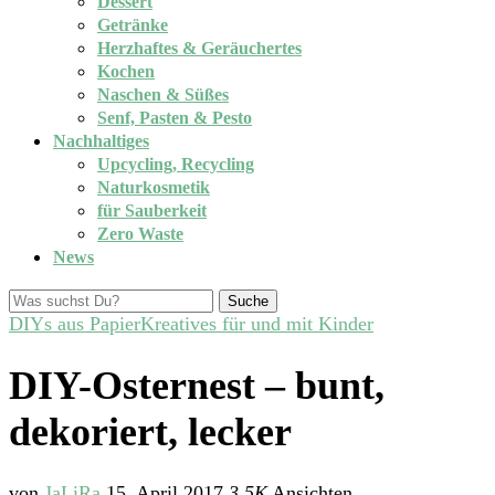
Dessert
Getränke
Herzhaftes & Geräuchertes
Kochen
Naschen & Süßes
Senf, Pasten & Pesto
Nachhaltiges
Upcycling, Recycling
Naturkosmetik
für Sauberkeit
Zero Waste
News
Suche
DIYs aus Papier
Kreatives für und mit Kinder
DIY-Osternest – bunt,
dekoriert, lecker
von
JaLiRa
15. April 2017
3,5K
Ansichten