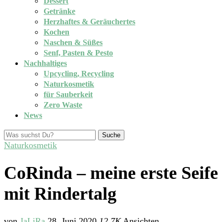
Dessert
Getränke
Herzhaftes & Geräuchertes
Kochen
Naschen & Süßes
Senf, Pasten & Pesto
Nachhaltiges
Upcycling, Recycling
Naturkosmetik
für Sauberkeit
Zero Waste
News
Suche
Naturkosmetik
CoRinda – meine erste Seife
mit Rindertalg
von
JaLiRa
28. Juni 2020
12,7K
Ansichten