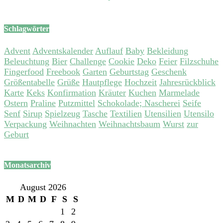
Schlagwörter
Advent
Adventskalender
Auflauf
Baby
Bekleidung
Beleuchtung
Bier
Challenge
Cookie
Deko
Feier
Filzschuhe
Fingerfood
Freebook
Garten
Geburtstag
Geschenk
Größentabelle
Grüße
Hautpflege
Hochzeit
Jahresrückblick
Karte
Keks
Konfirmation
Kräuter
Kuchen
Marmelade
Ostern
Praline
Putzmittel
Schokolade; Nascherei
Seife
Senf
Sirup
Spielzeug
Tasche
Textilien
Utensilien
Utensilo
Verpackung
Weihnachten
Weihnachtsbaum
Wurst
zur
Geburt
Monatsarchiv
August 2026
M
D
M
D
F
S
S
1
2