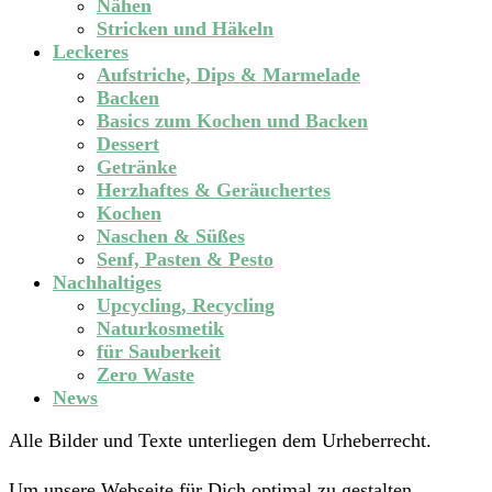
Nähen
Stricken und Häkeln
Leckeres
Aufstriche, Dips & Marmelade
Backen
Basics zum Kochen und Backen
Dessert
Getränke
Herzhaftes & Geräuchertes
Kochen
Naschen & Süßes
Senf, Pasten & Pesto
Nachhaltiges
Upcycling, Recycling
Naturkosmetik
für Sauberkeit
Zero Waste
News
Alle Bilder und Texte unterliegen dem Urheberrecht.
Um unsere Webseite für Dich optimal zu gestalten,