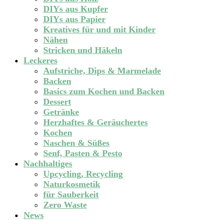
DIYs aus Kupfer
DIYs aus Papier
Kreatives für und mit Kinder
Nähen
Stricken und Häkeln
Leckeres
Aufstriche, Dips & Marmelade
Backen
Basics zum Kochen und Backen
Dessert
Getränke
Herzhaftes & Geräuchertes
Kochen
Naschen & Süßes
Senf, Pasten & Pesto
Nachhaltiges
Upcycling, Recycling
Naturkosmetik
für Sauberkeit
Zero Waste
News