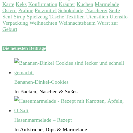
Karte
Keks
Konfirmation
Kräuter
Kuchen
Marmelade
Ostern
Praline
Putzmittel
Schokolade; Nascherei
Seife
Senf
Sirup
Spielzeug
Tasche
Textilien
Utensilien
Utensilo
Verpackung
Weihnachten
Weihnachtsbaum
Wurst
zur
Geburt
Die neuesten Beiträge
Bananen-Dinkel-Cookies
In Backen, Naschen & Süßes
Hasenmarmelade – Rezept
In Aufstriche, Dips & Marmelade