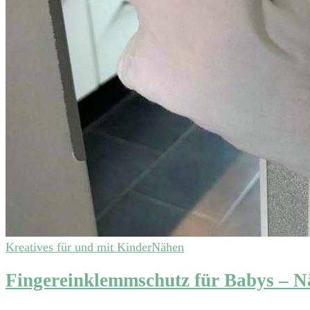
Kreatives für und mit Kinder
Nähen
Fingereinklemmschutz für Babys – N