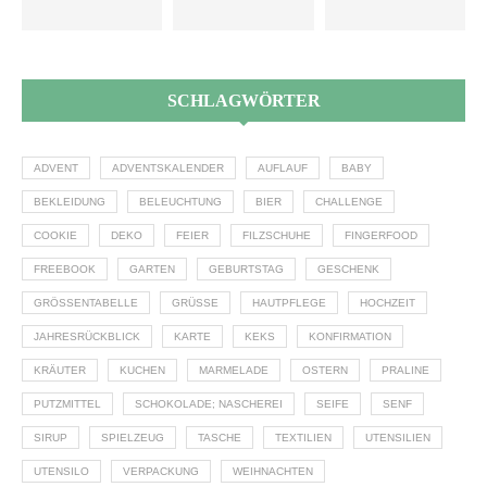
SCHLAGWÖRTER
ADVENT
ADVENTSKALENDER
AUFLAUF
BABY
BEKLEIDUNG
BELEUCHTUNG
BIER
CHALLENGE
COOKIE
DEKO
FEIER
FILZSCHUHE
FINGERFOOD
FREEBOOK
GARTEN
GEBURTSTAG
GESCHENK
GRÖSSENTABELLE
GRÜSSE
HAUTPFLEGE
HOCHZEIT
JAHRESRÜCKBLICK
KARTE
KEKS
KONFIRMATION
KRÄUTER
KUCHEN
MARMELADE
OSTERN
PRALINE
PUTZMITTEL
SCHOKOLADE; NASCHEREI
SEIFE
SENF
SIRUP
SPIELZEUG
TASCHE
TEXTILIEN
UTENSILIEN
UTENSILO
VERPACKUNG
WEIHNACHTEN